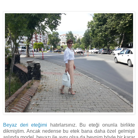
Beyaz deri eteğimi
hatırlarsınız. Bu eteği onunla birlikte
dikmiştim. Ancak nedense bu etek bana daha özel gelmişti
aslında model, beyazı ile aynı olsa da beynim böyle bir karar