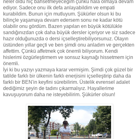
neler oldu hiç bahsetmeyeceğim çünkü hala olmaya devam
ediyor. Sadece onu ilk defa anlayabildim ve empati
kurabildim. Bunun için mutluyum. Şükürler olsun ki bu
bilinçle yaşamaya devam edersem sonu ne kadar kötü
olabilir onu gördüm. Bazen yapılan en büyük kötülükle
sandığınızdan çok daha büyük dersler içeriyor ve siz sadece
hazır olduğunuzda o dersi içselleştirebiliyorsunuz. Olayın
üstünden yıllar geçti ve ben şimdi onu anladım ve gerçekten
affettim. Çünkü affetmek çok önemli biliyorum. Kendi
hislerimi özgürleştirmem ve sonsuz kaynağı hissetmem için
önemli.
İyi ki bu yazıyı yazmaya karar vermişim. Şimdi çok güzel bir
tatilde farklı bir ülkenin farklı enerjisini içselleştirip daha da
farklı bir BEN'in keyfini sürebilirim. Üstelik evrensel adalet
dediğimiz şeyin de tadını çıkarmalıyız. Hayallerime
kavuşuyorum daha ne isteyebilirim. Şükürler olsun!