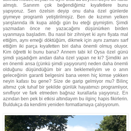
almıştı. Sanırım çok beğendiğimiz kıyafetlere bunu
yapıyoruz. Sen özelsin deyip onu daha özel günlerde
giymeye programlı yetiştirilmişiz. Ben de kızımın yelken
yarışlarında ilk kupa aldığı gün bu eteği giymiştim. Şimdi
yazmadan önce ne yazacağımı düşünürken birden
uyanmaya başladım. Bu nasıl bir zihniyet ki aynı fiyata mal
ettiğim, aynı emeği döktüğüm, dikmek için aynı zamanı sarf
ettiğim iki parça kıyafetten biri daha önemli olmuş oluyor.
Kim öğretti ki bunu bana? Annem tabi ki! Oysa özel günü
şimdi yaşadığım andan daha özel yapan ne ki? Şimdiki an
en önemli ansa (çünkü şimdi yaşıyorum) neden daha önemli
olduğunu düşündüğüm bir anı beklemeliyim ve o anın
geleceğinin garanti belgesini bana veren hiç kimse yokken
neyin kafası bu gene? Size de garip gelmiyor mu? Bilinç
altımız çok tuhaf bir şekilde günlük hayatımızı programlıyor,
sınıflıyor ve fark etmeden bağnaz kurallarla yaşıyoruz. En
azından ben pek bi etkisi altındayım bu ilginç hapis fikirlerin.
Buldukça da kendimi yeniden formatlamaya çalışıyorum.