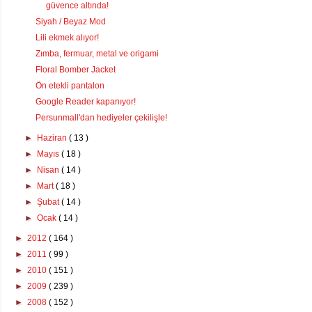
güvence altında!
Siyah / Beyaz Mod
Lili ekmek alıyor!
Zımba, fermuar, metal ve origami
Floral Bomber Jacket
Ön etekli pantalon
Google Reader kapanıyor!
Persunmall'dan hediyeler çekilişle!
►
Haziran
( 13 )
►
Mayıs
( 18 )
►
Nisan
( 14 )
►
Mart
( 18 )
►
Şubat
( 14 )
►
Ocak
( 14 )
►
2012
( 164 )
►
2011
( 99 )
►
2010
( 151 )
►
2009
( 239 )
►
2008
( 152 )