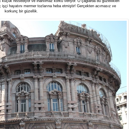
 küçük hissediyor ve inanılmaz korku veriyor. O çağlarda bu güzellikleri
 işçi hayatını mermer tozlarına heba etmiştir! Gerçekten acımasız ve
korkunç bir güzellik.