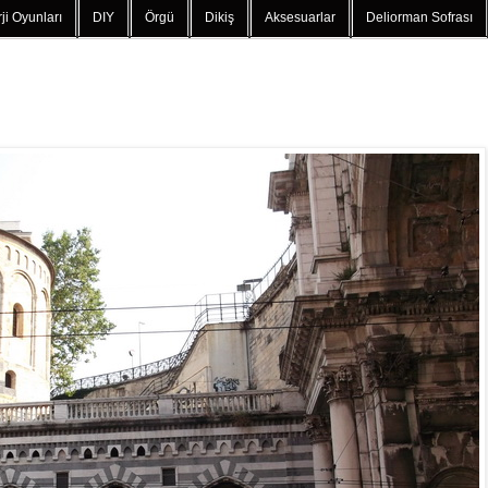
ji Oyunları
DIY
Örgü
Dikiş
Aksesuarlar
Deliorman Sofrası