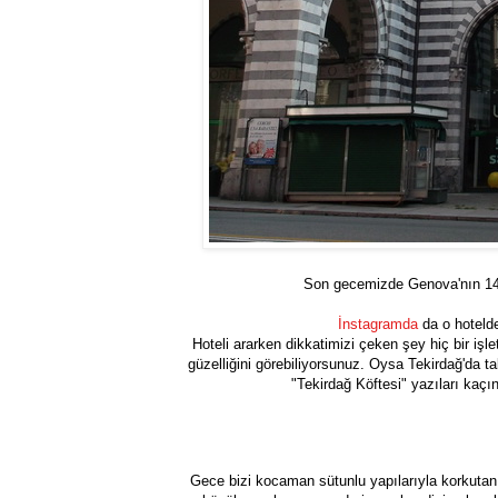
Son gecemizde Genova'nın 140 y
İnstagramda
da o hotelde
Hoteli ararken dikkatimizi çeken şey hiç bir iş
güzelliğini görebiliyorsunuz. Oysa Tekirdağ'da 
"Tekirdağ Köftesi" yazıları kaç
Gece bizi kocaman sütunlu yapılarıyla korkutan 