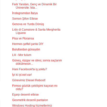
Fark Yaratan, Genç ve Dinamik Bir
Üniversite: İsta...
İnstagramdan İtalya
Somon Şifon Elbise
Genova ve Yurda Dönüş
Lido di Camaiore & Santa Mergherita
Liguere
Pisa ve Floransa
Hermes şeffaf çanta DIY
Bulutlardan günaydın
Lili - Mor tulum
Güneş, rüzgar ve stres; sonra saçlarım
dökülmesin...
Hani Facebook'ta iş yoktu?
İyi ki iyi.net var!
Görevimiz Diesel Reboot!
Firmoo gözlük çekilişimi kaçıran mı
oldu?
Eşarp desenli elbise
Geometrik desenli pantalon
Windows Hosting hizmetleriniz