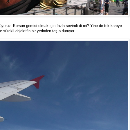
rüyoruz. Korsan gemisi olmak için fazla sevimli di mi? Yine de tek kareye
 sürekli objektifin bir yerinden taşıp duruyor.