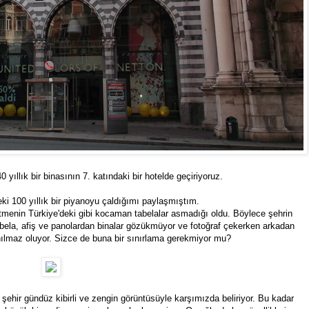
ıllık bir binasının 7. katındaki bir hotelde geçiriyoruz.
ki 100 yıllık bir piyanoyu çaldığımı paylaşmıştım.
letmenin Türkiye'deki gibi kocaman tabelalar asmadığı oldu. Böylece şehrin
tabela, afiş ve panolardan binalar gözükmüyor ve fotoğraf çekerken arkadan
ınılmaz oluyor. Sizce de buna bir sınırlama gerekmiyor mu?
şehir gündüz kibirli ve zengin görüntüsüyle karşımızda beliriyor. Bu kadar