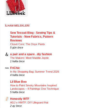
İLHAM MELEKLERİ
Sew Tessuti Blog - Sewing Tips &
Tutorials - New Fabrics, Pattern
Reviews
Closet Core: The Onyx Pants
5 gün önce
a pair and a spare . diy fashion
The Makers: Meet Maddie Jayde
1 hafta önce
FriChic
In My Shopping Bag: Summer Trend 2026
4 hafta önce
Lil Blue Boo
How to Paint Smoky Mountains Inspired
Landscapes – 4 Paintings One Technique
5 hafta önce
Honestly WTF
AGJ x HWTF: DIY Lifeguard Hat
2 ay önce