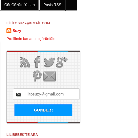
Gör Gözüm Yolları
Posts RSS
LİLİTOSUZY@GMAİL.COM
Suzy
Profilimin tamamını görüntüle
LİLİBEBEK'TE ARA