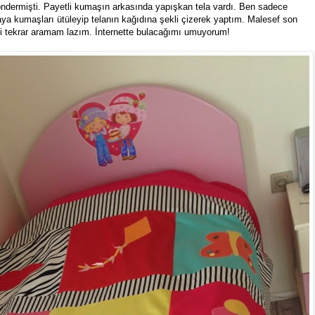
ndermişti. Payetli kumaşın arkasında yapışkan tela vardı. Ben sadece
telaya kumaşları ütüleyip telanın kağıdına şekli çizerek yaptım. Malesef son
i tekrar aramam lazım. İnternette bulacağımı umuyorum!