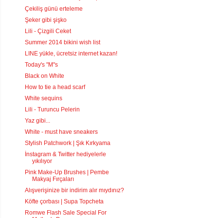
Çekiliş günü erteleme
Şeker gibi şişko
Lili - Çizgili Ceket
Summer 2014 bikini wish list
LINE yükle, ücretsiz internet kazan!
Today's "M"s
Black on White
How to tie a head scarf
White sequins
Lili - Turuncu Pelerin
Yaz gibi...
White - must have sneakers
Stylish Patchwork | Şık Kırkyama
İnstagram & Twitter hediyelerle
yıkılıyor
Pink Make-Up Brushes | Pembe
Makyaj Fırçaları
Alışverişinize bir indirim alır mıydınız?
Köfte çorbası | Supa Topcheta
Romwe Flash Sale Special For