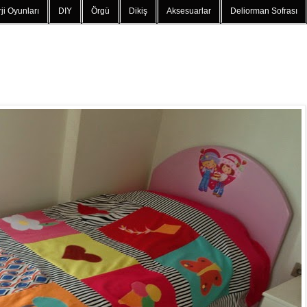
ji Oyunları
DIY
Örgü
Dikiş
Aksesuarlar
Deliorman Sofrası