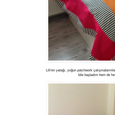
Lili'nin yatağı, yoğun patchwork çalışmalarım
bile başladım hem de hen