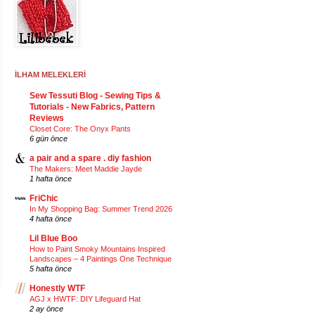
İLHAM MELEKLERİ
Sew Tessuti Blog - Sewing Tips &
Tutorials - New Fabrics, Pattern
Reviews
Closet Core: The Onyx Pants
6 gün önce
a pair and a spare . diy fashion
The Makers: Meet Maddie Jayde
1 hafta önce
FriChic
In My Shopping Bag: Summer Trend 2026
4 hafta önce
Lil Blue Boo
How to Paint Smoky Mountains Inspired
Landscapes – 4 Paintings One Technique
5 hafta önce
Honestly WTF
AGJ x HWTF: DIY Lifeguard Hat
2 ay önce