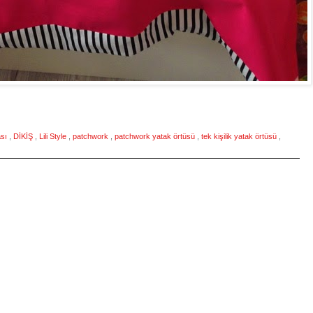
ası
,
DİKİŞ
,
Lili Style
,
patchwork
,
patchwork yatak örtüsü
,
tek kişilik yatak örtüsü
,