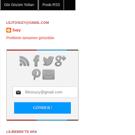
Gör Gözüm Yolları
Posts RSS
LİLİTOSUZY@GMAİL.COM
Suzy
Profilimin tamamını görüntüle
LİLİBEBEK'TE ARA