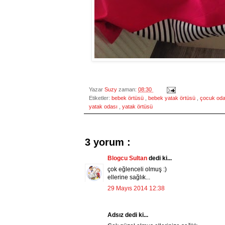
Yazar
Suzy
zaman:
08:30
Etiketler:
bebek örtüsü
,
bebek yatak örtüsü
,
çocuk od
yatak odası
,
yatak örtüsü
3 yorum :
Blogcu Sultan
dedi ki...
çok eğlenceli olmuş :)
ellerine sağlık...
29 Mayıs 2014 12:38
Adsız dedi ki...