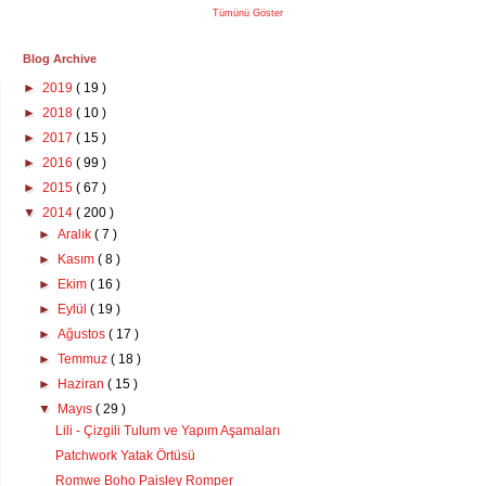
Tümünü Göster
Blog Archive
►
2019
( 19 )
►
2018
( 10 )
►
2017
( 15 )
►
2016
( 99 )
►
2015
( 67 )
▼
2014
( 200 )
►
Aralık
( 7 )
►
Kasım
( 8 )
►
Ekim
( 16 )
►
Eylül
( 19 )
►
Ağustos
( 17 )
►
Temmuz
( 18 )
►
Haziran
( 15 )
▼
Mayıs
( 29 )
Lili - Çizgili Tulum ve Yapım Aşamaları
Patchwork Yatak Örtüsü
Romwe Boho Paisley Romper