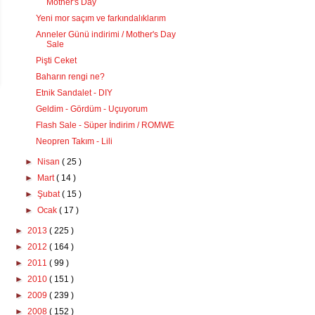
Mother's Day
Yeni mor saçım ve farkındalıklarım
Anneler Günü indirimi / Mother's Day
Sale
Pişti Ceket
Baharın rengi ne?
Etnik Sandalet - DIY
Geldim - Gördüm - Uçuyorum
Flash Sale - Süper İndirim / ROMWE
Neopren Takım - Lili
►
Nisan
( 25 )
►
Mart
( 14 )
►
Şubat
( 15 )
►
Ocak
( 17 )
►
2013
( 225 )
►
2012
( 164 )
►
2011
( 99 )
►
2010
( 151 )
►
2009
( 239 )
►
2008
( 152 )