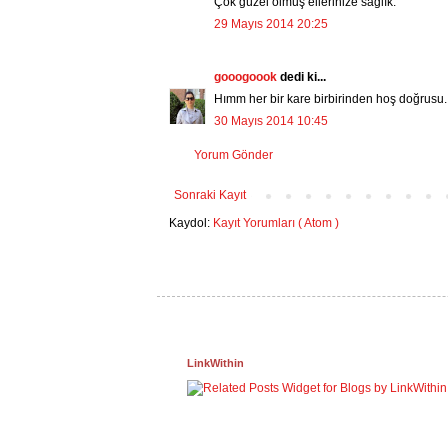
Çok güzel olmuş ellerinize sağlık.
29 Mayıs 2014 20:25
gooogoook
dedi ki...
Hımm her bir kare birbirinden hoş doğrusu.
30 Mayıs 2014 10:45
Yorum Gönder
Sonraki Kayıt
Kaydol:
Kayıt Yorumları ( Atom )
LinkWithin