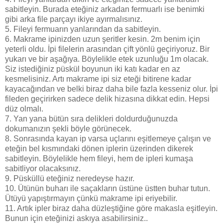
sabitleyin. Burada eteğiniz arkadan fermuarlı ise benimki
gibi arka file parçayı ikiye ayırmalısınız.
5. Fileyi fermuarın yanlarından da sabitleyin.
6. Makrame ipinizden uzun şeritler kesin. 2m benim için
yeterli oldu. İpi filelerin arasından çift yönlü geçiriyoruz. Bir
yukarı ve bir aşağıya. Böylelikle etek uzunluğu 1m olacak.
Siz istediğiniz püskül boyunun iki katı kadar en az
kesmelisiniz. Artı makrame ipi siz eteği bitirene kadar
kayacağından ve belki biraz daha bile fazla kesseniz olur. İpi
fileden geçirirken sadece delik hizasına dikkat edin. Hepsi
düz olmalı.
7. Yan yana bütün sıra delikleri doldurduğunuzda
dokumanızın şekli böyle görünecek.
8. Sonrasında kayan ip varsa uçlarını eşitlemeye çalışın ve
eteğin bel kısmındaki dönen iplerin üzerinden dikerek
sabitleyin. Böylelikle hem fileyi, hem de ipleri kumaşa
sabitliyor olacaksınız.
9. Püsküllü eteğiniz neredeyse hazır.
10. Ütünün buharı ile saçakların üstüne üstten buhar tutun.
Ütüyü yapıştırmayın çünkü makrame ipi eriyebilir.
11. Artık ipler biraz daha düzleştiğine göre makasla eşitleyin.
Bunun için eteğinizi askıya asabilirsiniz..