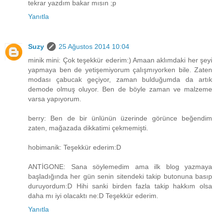
tekrar yazdım bakar mısın ;p
Yanıtla
Suzy
25 Ağustos 2014 10:04
minik mini: Çok teşekkür ederim:) Amaan aklımdaki her şeyi
yapmaya ben de yetişemiyorum çalışmıyorken bile. Zaten
modası çabucak geçiyor, zaman bulduğumda da artık
demode olmuş oluyor. Ben de böyle zaman ve malzeme
varsa yapıyorum.
berry: Ben de bir ünlünün üzerinde görünce beğendim
zaten, mağazada dikkatimi çekmemişti.
hobimanik: Teşekkür ederim:D
ANTİGONE: Sana söylemedim ama ilk blog yazmaya
başladığında her gün senin sitendeki takip butonuna basıp
duruyordum:D Hihi sanki birden fazla takip hakkım olsa
daha mı iyi olacaktı ne:D Teşekkür ederim.
Yanıtla