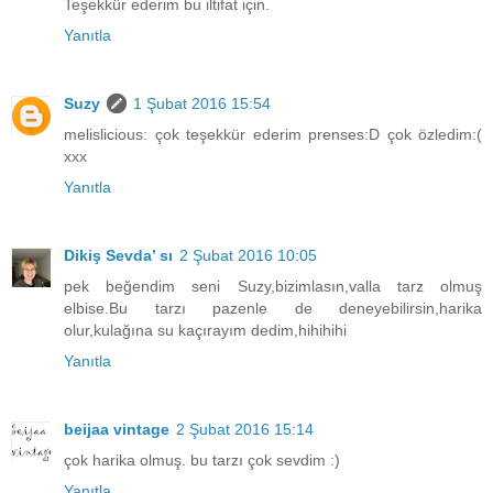
Teşekkür ederim bu iltifat için.
Yanıtla
Suzy
1 Şubat 2016 15:54
melislicious: çok teşekkür ederim prenses:D çok özledim:(
xxx
Yanıtla
Dikiş Sevda’ sı
2 Şubat 2016 10:05
pek beğendim seni Suzy,bizimlasın,valla tarz olmuş
elbise.Bu tarzı pazenle de deneyebilirsin,harika
olur,kulağına su kaçırayım dedim,hihihihi
Yanıtla
beijaa vintage
2 Şubat 2016 15:14
çok harika olmuş. bu tarzı çok sevdim :)
Yanıtla