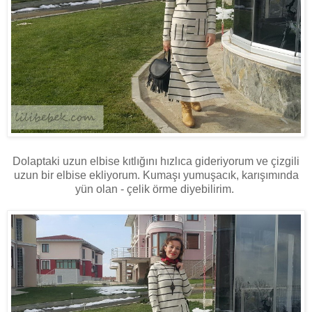
Dolaptaki uzun elbise kıtlığını hızlıca gideriyorum ve çizgili
uzun bir elbise ekliyorum. Kumaşı yumuşacık, karışımında
yün olan - çelik örme diyebilirim.