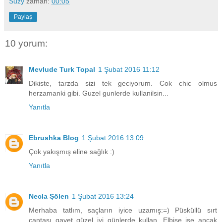
Suzy
zaman:
00:05
Paylaş
10 yorum:
Mevlude Turk Topal
1 Şubat 2016 11:12
Dikiste, tarzda sizi tek geciyorum. Cok chic olmus
herzamanki gibi. Guzel gunlerde kullanilsin...
Yanıtla
Ebrushka Blog
1 Şubat 2016 13:09
Çok yakışmış eline sağlık :)
Yanıtla
Necla Şölen
1 Şubat 2016 13:24
Merhaba tatlım, saçların iyice uzamış:=) Püsküllü sırt
çantası gayet güzel iyi günlerde kullan. Elbise ise ancak