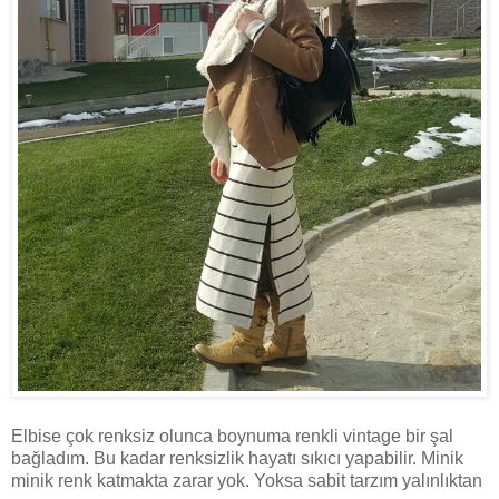
Elbise çok renksiz olunca boynuma renkli vintage bir şal
bağladım. Bu kadar renksizlik hayatı sıkıcı yapabilir. Minik
minik renk katmakta zarar yok. Yoksa sabit tarzım yalınlıktan