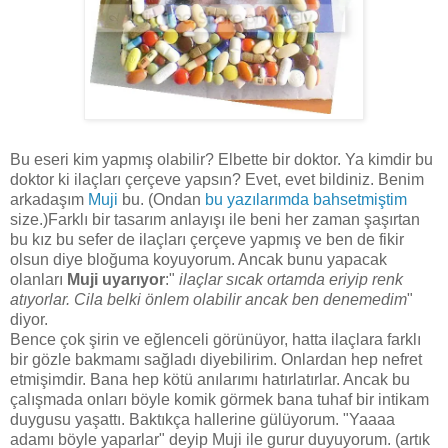
Bu eseri kim yapmış olabilir? Elbette bir doktor. Ya kimdir bu
doktor ki ilaçları çerçeve yapsın? Evet, evet bildiniz. Benim
arkadaşım
Muji
bu. (Ondan
bu yazılarımda
bahsetmiştim
size.)Farklı bir tasarım anlayışı ile beni her zaman şaşırtan
bu kız bu sefer de ilaçları çerçeve yapmış ve ben de fikir
olsun diye bloğuma koyuyorum. Ancak bunu yapacak
olanları
Muji uyarıyor
:"
ilaçlar sıcak ortamda eriyip renk
atıyorlar. Cila belki önlem olabilir ancak ben denemedim
"
diyor.
Bence çok şirin ve eğlenceli görünüyor, hatta ilaçlara farklı
bir gözle bakmamı sağladı diyebilirim. Onlardan hep nefret
etmişimdir. Bana hep kötü anılarımı hatırlatırlar. Ancak bu
çalışmada onları böyle komik görmek bana tuhaf bir intikam
duygusu yaşattı. Baktıkça hallerine gülüyorum. "Yaaaa
adamı böyle yaparlar" deyip Muji ile gurur duyuyorum. (artık