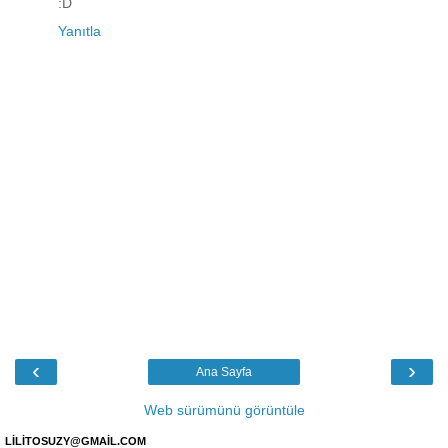
:D
Yanıtla
‹
›
Ana Sayfa
Web sürümünü görüntüle
LİLİTOSUZY@GMAİL.COM