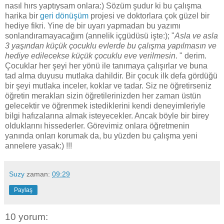
nasıl hırs yaptıysam onlara:) Sözüm şudur ki bu çalışma
harika bir
geri dönüşüm
projesi ve doktorlara çok güzel bir
hediye fikri. Yine de bir uyarı yapmadan bu yazımı
sonlandıramayacağım (annelik içgüdüsü işte:);
"
Asla ve asla
3 yaşından küçük çocuklu evlerde bu çalışma yapılmasın ve
hediye edilecekse küçük çocuklu eve verilmesin
. " derim.
Çocuklar her şeyi her yönü ile tanımaya çalışırlar ve buna
tad alma duyusu mutlaka dahildir. Bir çocuk ilk defa gördüğü
bir şeyi mutlaka inceler, koklar ve tadar. Siz ne öğretirseniz
öğretin merakları sizin öğretilerinizden her zaman üstün
gelecektir ve öğrenmek istediklerini kendi deneyimleriyle
bilgi hafızalarına almak isteyecekler. Ancak böyle bir birey
olduklarını hissederler. Görevimiz onlara öğretmenin
yanında onları korumak da, bu yüzden bu çalışma yeni
annelere yasak:) !!!
Suzy
zaman:
09:29
Paylaş
10 yorum: