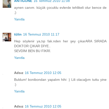
ANTİGONE
16 Temmuz 2010 11:08
aynen canım. küçük çocuklu evlerde tehlikeli olur bence de
;)
Yanıtla
tülin
16 Temmuz 2010 11:17
Hep söylenir ya,tıp fak.nden her şey çıkarARA SIRADA
DOKTOR ÇIKAR DİYE..
SEVDİM BEN BU FİKRİ.
Yanıtla
Adsız
16 Temmuz 2010 12:05
Buldum! bonibondan yapalım hihi :) Lili olacağım tuttu yine
:)
Yanıtla
Adsız
16 Temmuz 2010 12:05