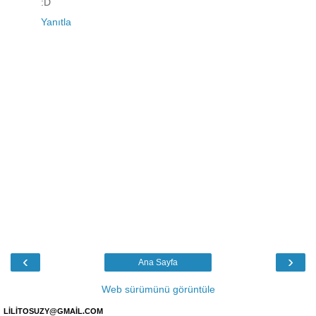
:D
Yanıtla
‹
›
Ana Sayfa
Web sürümünü görüntüle
LİLİTOSUZY@GMAİL.COM