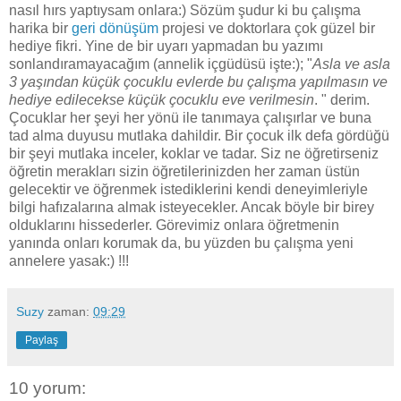
nasıl hırs yaptıysam onlara:) Sözüm şudur ki bu çalışma
harika bir
geri dönüşüm
projesi ve doktorlara çok güzel bir
hediye fikri. Yine de bir uyarı yapmadan bu yazımı
sonlandıramayacağım (annelik içgüdüsü işte:);
"
Asla ve asla
3 yaşından küçük çocuklu evlerde bu çalışma yapılmasın ve
hediye edilecekse küçük çocuklu eve verilmesin
. " derim.
Çocuklar her şeyi her yönü ile tanımaya çalışırlar ve buna
tad alma duyusu mutlaka dahildir. Bir çocuk ilk defa gördüğü
bir şeyi mutlaka inceler, koklar ve tadar. Siz ne öğretirseniz
öğretin merakları sizin öğretilerinizden her zaman üstün
gelecektir ve öğrenmek istediklerini kendi deneyimleriyle
bilgi hafızalarına almak isteyecekler. Ancak böyle bir birey
olduklarını hissederler. Görevimiz onlara öğretmenin
yanında onları korumak da, bu yüzden bu çalışma yeni
annelere yasak:) !!!
Suzy
zaman:
09:29
Paylaş
10 yorum: