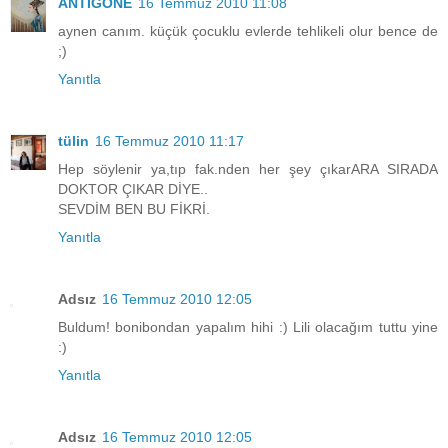
ANTİGONE
16 Temmuz 2010 11:08
aynen canım. küçük çocuklu evlerde tehlikeli olur bence de
;)
Yanıtla
tülin
16 Temmuz 2010 11:17
Hep söylenir ya,tıp fak.nden her şey çıkarARA SIRADA
DOKTOR ÇIKAR DİYE..
SEVDİM BEN BU FİKRİ.
Yanıtla
Adsız
16 Temmuz 2010 12:05
Buldum! bonibondan yapalım hihi :) Lili olacağım tuttu yine
:)
Yanıtla
Adsız
16 Temmuz 2010 12:05