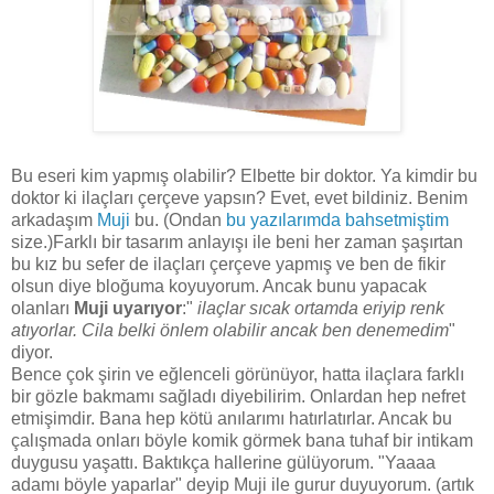
Bu eseri kim yapmış olabilir? Elbette bir doktor. Ya kimdir bu
doktor ki ilaçları çerçeve yapsın? Evet, evet bildiniz. Benim
arkadaşım
Muji
bu. (Ondan
bu yazılarımda
bahsetmiştim
size.)Farklı bir tasarım anlayışı ile beni her zaman şaşırtan
bu kız bu sefer de ilaçları çerçeve yapmış ve ben de fikir
olsun diye bloğuma koyuyorum. Ancak bunu yapacak
olanları
Muji uyarıyor
:"
ilaçlar sıcak ortamda eriyip renk
atıyorlar. Cila belki önlem olabilir ancak ben denemedim
"
diyor.
Bence çok şirin ve eğlenceli görünüyor, hatta ilaçlara farklı
bir gözle bakmamı sağladı diyebilirim. Onlardan hep nefret
etmişimdir. Bana hep kötü anılarımı hatırlatırlar. Ancak bu
çalışmada onları böyle komik görmek bana tuhaf bir intikam
duygusu yaşattı. Baktıkça hallerine gülüyorum. "Yaaaa
adamı böyle yaparlar" deyip Muji ile gurur duyuyorum. (artık