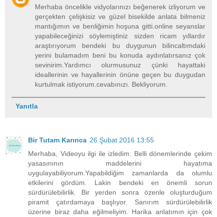
Merhaba öncelikle vidyolarınızı beğenerek izliyorum ve
gerçekten çelişkisiz ve güzel bisekilde anlata bilmeniz
mantığımın ve benliğimin hoşuna gitti.online seyanslar
yapabileceğinizi söylemiştiniz sizden ricam yıllardır
araştırıyorum bendeki bu duygunun bilincaltımdaki
yerini bulamadım beni bu konuda aydınlatırsanız çok
sevinirim.Yardımcı olurmusunuz çünki hayattaki
ideallerinin ve hayallerinin önüne geçen bu duygudan
kurtulmak istiyorum.cevabınızı. Bekliyorum.
Yanıtla
Bir Tutam Karınca
26 Şubat 2016 13:55
Merhaba, Videoyu ilgi ile izledim. Belli dönemlerinde çekim
yasasınının maddelerini hayatıma
uygulayabiliyorum.Yapabildiğim zamanlarda da olumlu
etkilerini gördüm. Lakin bendeki en önemli sorun
sürdürülebilirlik. Bir yerden sonra özenle oluşturduğum
piramit çatırdamaya başlıyor. Sanırım sürdürülebilirlik
üzerine biraz daha eğilmeliyim. Harika anlatımın için çok