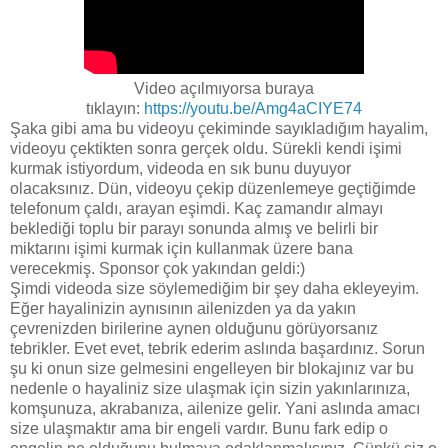
Video açılmıyorsa buraya
tıklayın:
https://youtu.be/Amg4aCIYE74
Şaka gibi ama bu videoyu çekiminde sayıkladığım hayalim,
videoyu çektikten sonra gerçek oldu. Sürekli kendi işimi
kurmak istiyordum, videoda en sık bunu duyuyor
olacaksınız. Dün, videoyu çekip düzenlemeye geçtiğimde
telefonum çaldı, arayan eşimdi. Kaç zamandır almayı
beklediği toplu bir parayı sonunda almış ve belirli bir
miktarını işimi kurmak için kullanmak üzere bana
verecekmiş. Sponsor çok yakından geldi:)
Şimdi videoda size söylemediğim bir şey daha ekleyeyim.
Eğer hayalinizin aynısının ailenizden ya da yakın
çevrenizden birilerine aynen olduğunu görüyorsanız
tebrikler. Evet evet, tebrik ederim aslında başardınız. Sorun
şu ki onun size gelmesini engelleyen bir blokajınız var bu
nedenle o hayaliniz size ulaşmak için sizin yakınlarınıza,
komşunuza, akrabanıza, ailenize gelir. Yani aslında amacı
size ulaşmaktır ama bir engeli vardır. Bunu fark edip o