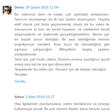
Deniz
29 Şubat 2016 12:04
Bu videonuz beni ne kadar çok aydınlattı anlatamam.
Sanırım olumlamayı da ilk kez sizden duymuştum. Hayata
aktif olarak çok fazla geçirememiş olsam da bu video ile
inanıyorum ki ben de kendi hayatımı ve isteklerimi kendi
düşüncelerim ve hislerimle gerçekleştirebilirim. Benim için
en büyük sorun blokajlar. Bir şeyi istediğimde hemen
engelliyorum kendimi. Ama bunu da bahsettiğiniz gibi
aşmaya çalışacağım. Bilinçaltımı başka şeylere
yönlendirerek.
Sizin için çok mutlu oldum. Eminim evrene yaydığınız güzel
enerji size kat be kat geri dönecektir.
Teşekkürler bu video için. Devamı için de takipte olacağım.
Sevgiler.
Yanıtla
Adsız
3 Mart 2016 10:27
Hep ilgiliyimdir olumlamalara, nefes tekniklerine ve enerjiyi
kullanmaya ancak Bu çok samimi ifadeli, bana benzer vucut