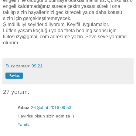
engelin ne olduğunu bulmaya odaklanmalısınız. Çünkü siz o
engeli kaldırmadığınız sürece çekim yasası sürekli ona
takılıp sizin hayallerinizi geciktirecek ya da daha kötüsü
sizin için gerçekleştiremeyecek.
Şimdilik iyi seyirler diliyorum. Keyifli uygulamalar.
Lütfen yaşam koçluğu ya da theta healing seansı için
lilitosuzy@gmail.com adresime yazın. Seve seve yardımcı
olurum.
Suzy
zaman:
09:21
Paylaş
27 yorum:
Adsız
26 Şubat 2016 09:53
Hayırlısı olsun sizin adınıza :)
Yanıtla