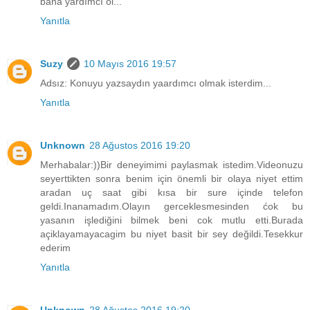
bana yardımcı ol...
Yanıtla
Suzy
10 Mayıs 2016 19:57
Adsız: Konuyu yazsaydın yaardımcı olmak isterdim...
Yanıtla
Unknown
28 Ağustos 2016 19:20
Merhabalar:))Bir deneyimimi paylasmak istedim.Videonuzu
seyerttikten sonra benim için önemli bir olaya niyet ettim
aradan uç saat gibi kısa bir sure içinde telefon
geldi.Inanamadım.Olayın gerceklesmesinden ćok bu
yasanın işlediğini bilmek beni cok mutlu etti.Burada
açiklayamayacagim bu niyet basit bir sey değildi.Tesekkur
ederim
Yanıtla
Unknown
28 Ağustos 2016 19:20