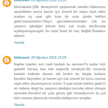
Merhabalar:))Bir deneyimimi paylasmak istedim.Videonuzu
seyerttikten sonra benim için önemli bir olaya niyet ettim
aradan uç saat gibi kısa bir sure içinde telefon
geldi.Inanamadım.Olayın gerceklesmesinden ćok bu
yasanın işlediğini bilmek beni cok mutlu etti.Burada
açiklayamayacagim bu niyet basit bir sey değildi.Tesekkur
ederim
Yanıtla
Unknown
28 Ağustos 2016 19:29
Kapilar kapiları actı nasil basladı bu serüven?o kadar hizlı
gelistiki hersey ben bile saşkınlik icindeyim.Bir romanla
basladı halkalar devam etti birden bu blogta buldum
kendimi.Seyrettim ve benim için cok onemli bir konu uzerine
niyet ettim abartmiyorum inanin 3 saat icinde telefon geldi.O
an habere deģil bu yasanın isledigini tecrube etmis olmaya
sevindim.Kendimi bir yola girmis gibi hissediyorum bu yol
beni nereye çikaracak merakla bekliyorum sevgiler.
Yanıtla