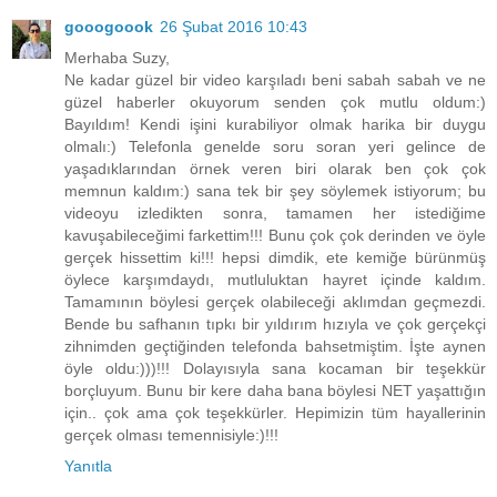
gooogoook
26 Şubat 2016 10:43
Merhaba Suzy,
Ne kadar güzel bir video karşıladı beni sabah sabah ve ne
güzel haberler okuyorum senden çok mutlu oldum:)
Bayıldım! Kendi işini kurabiliyor olmak harika bir duygu
olmalı:) Telefonla genelde soru soran yeri gelince de
yaşadıklarından örnek veren biri olarak ben çok çok
memnun kaldım:) sana tek bir şey söylemek istiyorum; bu
videoyu izledikten sonra, tamamen her istediğime
kavuşabileceğimi farkettim!!! Bunu çok çok derinden ve öyle
gerçek hissettim ki!!! hepsi dimdik, ete kemiğe bürünmüş
öylece karşımdaydı, mutluluktan hayret içinde kaldım.
Tamamının böylesi gerçek olabileceği aklımdan geçmezdi.
Bende bu safhanın tıpkı bir yıldırım hızıyla ve çok gerçekçi
zihnimden geçtiğinden telefonda bahsetmiştim. İşte aynen
öyle oldu:)))!!! Dolayısıyla sana kocaman bir teşekkür
borçluyum. Bunu bir kere daha bana böylesi NET yaşattığın
için.. çok ama çok teşekkürler. Hepimizin tüm hayallerinin
gerçek olması temennisiyle:)!!!
Yanıtla