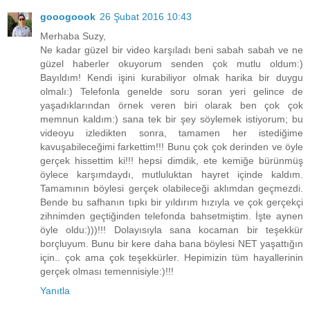
gooogoook
26 Şubat 2016 10:43
Merhaba Suzy,
Ne kadar güzel bir video karşıladı beni sabah sabah ve ne
güzel haberler okuyorum senden çok mutlu oldum:)
Bayıldım! Kendi işini kurabiliyor olmak harika bir duygu
olmalı:) Telefonla genelde soru soran yeri gelince de
yaşadıklarından örnek veren biri olarak ben çok çok
memnun kaldım:) sana tek bir şey söylemek istiyorum; bu
videoyu izledikten sonra, tamamen her istediğime
kavuşabileceğimi farkettim!!! Bunu çok çok derinden ve öyle
gerçek hissettim ki!!! hepsi dimdik, ete kemiğe bürünmüş
öylece karşımdaydı, mutluluktan hayret içinde kaldım.
Tamamının böylesi gerçek olabileceği aklımdan geçmezdi.
Bende bu safhanın tıpkı bir yıldırım hızıyla ve çok gerçekçi
zihnimden geçtiğinden telefonda bahsetmiştim. İşte aynen
öyle oldu:)))!!! Dolayısıyla sana kocaman bir teşekkür
borçluyum. Bunu bir kere daha bana böylesi NET yaşattığın
için.. çok ama çok teşekkürler. Hepimizin tüm hayallerinin
gerçek olması temennisiyle:)!!!
Yanıtla