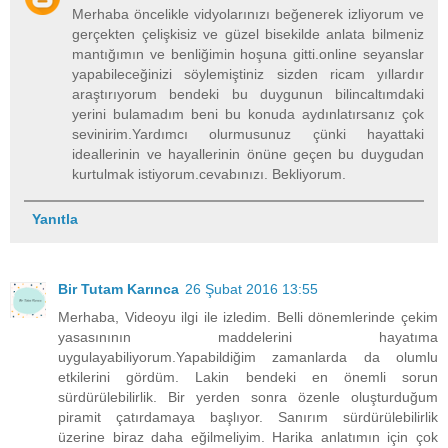
Merhaba öncelikle vidyolarınızı beğenerek izliyorum ve
gerçekten çelişkisiz ve güzel bisekilde anlata bilmeniz
mantığımın ve benliğimin hoşuna gitti.online seyanslar
yapabileceğinizi söylemiştiniz sizden ricam yıllardır
araştırıyorum bendeki bu duygunun bilincaltımdaki
yerini bulamadım beni bu konuda aydınlatırsanız çok
sevinirim.Yardımcı olurmusunuz çünki hayattaki
ideallerinin ve hayallerinin önüne geçen bu duygudan
kurtulmak istiyorum.cevabınızı. Bekliyorum.
Yanıtla
Bir Tutam Karınca
26 Şubat 2016 13:55
Merhaba, Videoyu ilgi ile izledim. Belli dönemlerinde çekim
yasasınının maddelerini hayatıma
uygulayabiliyorum.Yapabildiğim zamanlarda da olumlu
etkilerini gördüm. Lakin bendeki en önemli sorun
sürdürülebilirlik. Bir yerden sonra özenle oluşturduğum
piramit çatırdamaya başlıyor. Sanırım sürdürülebilirlik
üzerine biraz daha eğilmeliyim. Harika anlatımın için çok