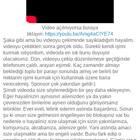
Video açılmıyorsa buraya
tıklayın:
https://youtu.be/Amg4aCIYE74
Şaka gibi ama bu videoyu çekiminde sayıkladığım hayalim,
videoyu çektikten sonra gerçek oldu. Sürekli kendi işimi
kurmak istiyordum, videoda en sık bunu duyuyor
olacaksınız. Dün, videoyu çekip düzenlemeye geçtiğimde
telefonum çaldı, arayan eşimdi. Kaç zamandır almayı
beklediği toplu bir parayı sonunda almış ve belirli bir
miktarını işimi kurmak için kullanmak üzere bana
verecekmiş. Sponsor çok yakından geldi:)
Şimdi videoda size söylemediğim bir şey daha ekleyeyim.
Eğer hayalinizin aynısının ailenizden ya da yakın
çevrenizden birilerine aynen olduğunu görüyorsanız
tebrikler. Evet evet, tebrik ederim aslında başardınız. Sorun
şu ki onun size gelmesini engelleyen bir blokajınız var bu
nedenle o hayaliniz size ulaşmak için sizin yakınlarınıza,
komşunuza, akrabanıza, ailenize gelir. Yani aslında amacı
size ulaşmaktır ama bir engeli vardır. Bunu fark edip o