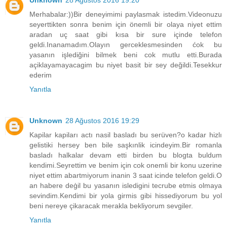
Merhabalar:))Bir deneyimimi paylasmak istedim.Videonuzu
seyerttikten sonra benim için önemli bir olaya niyet ettim
aradan uç saat gibi kısa bir sure içinde telefon
geldi.Inanamadım.Olayın gerceklesmesinden ćok bu
yasanın işlediğini bilmek beni cok mutlu etti.Burada
açiklayamayacagim bu niyet basit bir sey değildi.Tesekkur
ederim
Yanıtla
Unknown
28 Ağustos 2016 19:29
Kapilar kapiları actı nasil basladı bu serüven?o kadar hizlı
gelistiki hersey ben bile saşkınlik icindeyim.Bir romanla
basladı halkalar devam etti birden bu blogta buldum
kendimi.Seyrettim ve benim için cok onemli bir konu uzerine
niyet ettim abartmiyorum inanin 3 saat icinde telefon geldi.O
an habere deģil bu yasanın isledigini tecrube etmis olmaya
sevindim.Kendimi bir yola girmis gibi hissediyorum bu yol
beni nereye çikaracak merakla bekliyorum sevgiler.
Yanıtla