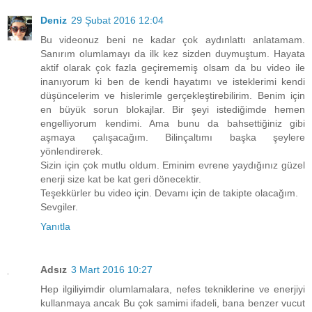
Deniz
29 Şubat 2016 12:04
Bu videonuz beni ne kadar çok aydınlattı anlatamam.
Sanırım olumlamayı da ilk kez sizden duymuştum. Hayata
aktif olarak çok fazla geçirememiş olsam da bu video ile
inanıyorum ki ben de kendi hayatımı ve isteklerimi kendi
düşüncelerim ve hislerimle gerçekleştirebilirim. Benim için
en büyük sorun blokajlar. Bir şeyi istediğimde hemen
engelliyorum kendimi. Ama bunu da bahsettiğiniz gibi
aşmaya çalışacağım. Bilinçaltımı başka şeylere
yönlendirerek.
Sizin için çok mutlu oldum. Eminim evrene yaydığınız güzel
enerji size kat be kat geri dönecektir.
Teşekkürler bu video için. Devamı için de takipte olacağım.
Sevgiler.
Yanıtla
Adsız
3 Mart 2016 10:27
Hep ilgiliyimdir olumlamalara, nefes tekniklerine ve enerjiyi
kullanmaya ancak Bu çok samimi ifadeli, bana benzer vucut