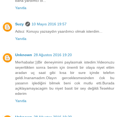
bana yardımcı ol...
Yanıtla
Suzy
10 Mayıs 2016 19:57
Adsız: Konuyu yazsaydın yaardımcı olmak isterdim...
Yanıtla
Unknown
28 Ağustos 2016 19:20
Merhabalar:))Bir deneyimimi paylasmak istedim.Videonuzu
seyerttikten sonra benim için önemli bir olaya niyet ettim
aradan uç saat gibi kısa bir sure içinde telefon
geldi.Inanamadım.Olayın gerceklesmesinden ćok bu
yasanın işlediğini bilmek beni cok mutlu etti.Burada
açiklayamayacagim bu niyet basit bir sey değildi.Tesekkur
ederim
Yanıtla
Unknown
28 Ağustos 2016 19:20