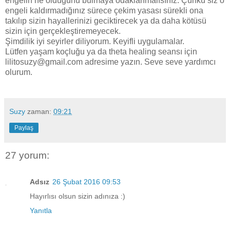
engelin ne olduğunu bulmaya odaklanmalısınız. Çünkü siz o
engeli kaldırmadığınız sürece çekim yasası sürekli ona
takılıp sizin hayallerinizi geciktirecek ya da daha kötüsü
sizin için gerçekleştiremeyecek.
Şimdilik iyi seyirler diliyorum. Keyifli uygulamalar.
Lütfen yaşam koçluğu ya da theta healing seansı için
lilitosuzy@gmail.com adresime yazın. Seve seve yardımcı
olurum.
Suzy
zaman:
09:21
Paylaş
27 yorum:
Adsız
26 Şubat 2016 09:53
Hayırlısı olsun sizin adınıza :)
Yanıtla