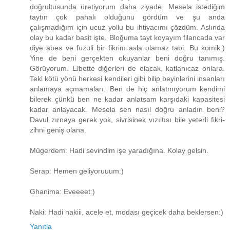
doğrultusunda üretiyorum daha ziyade. Mesela istediğim
taytın çok pahalı olduğunu gördüm ve şu anda
çalışmadığım için ucuz yollu bu ihtiyacımı çözdüm. Aslında
olay bu kadar basit işte. Bloğuma tayt koyayım filancada var
diye abes ve fuzuli bir fikrim asla olamaz tabi. Bu komik:)
Yine de beni gerçekten okuyanlar beni doğru tanımış.
Görüyorum. Elbette diğerleri de olacak, katlanıcaz onlara.
Tekl kötü yönü herkesi kendileri gibi bilip beyinlerini insanları
anlamaya açmamaları. Ben de hiç anlatmıyorum kendimi
bilerek çünkü ben ne kadar anlatsam karşıdaki kapasitesi
kadar anlayacak. Mesela sen nasıl doğru anladın beni?
Davul zırnaya gerek yok, sivrisinek vızıltısı bile yeterli fikri-
zihni geniş olana.
Mügerdem: Hadi sevindim işe yaradığına. Kolay gelsin.
Serap: Hemen geliyoruuum:)
Ghanima: Eveeeet:)
Naki: Hadi nakiii, acele et, modası geçicek daha beklersen:)
Yanıtla