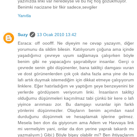
yazınızda linki var neredeyse ve bu hiç hoş gözükmüyor.
Benimki nacizane bir fikir sadece,sevgiler
Yanıtla
Suzy
13 Ocak 2010 13:42
Esraca: off ooofff. Ne diyeyim ne cevap yazayım, diğer
yorumunu da sildim bilesin. Katılıyorum çoğuna ama içinde
yaşadığımız çevreye uyum sağlamaya çalışırken böyle
benim gibi ne yapacağını şaşırabiliyor insanlar. Gerçi o
çevrede senin gibi düşünenler, bana taklitçi damgası vuran
ve dost görünenlerden çok çok daha fazla ama yine de bu
lafı artık duymak istemediğim için dikkat etmeye çalışıyorum
linklere. Eğer hatırladığım ve yaptığım şeye benzeyenini bir
yerlerde gördüysem veriyorum linki. İnsanların taklitçi
olduğumu düşünmeleri kaçınılmaz tabi çünkü bir kere o lafı
yiyince arınması zor. Bu damgayı vuranlar işin farklı
yönlerini düşünmezler. Olayların benim açımdan nasıl
durduğunu düşünmek ve hesaplamak işlerine gelmez.
Mesela ben don da giyiyorum ama Adem ve Havvaya link
mi vermeliyim yani, onlar da don yerine yaprak takardı mı
yazmalıyım:) Gibi:) Böyle bişey olabilir mi? Ben ihtiyaçlarım