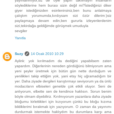
yayınlanmıyor,siz de öyle yapın takılmayın insanların
söylediklerine hem burası sizin değil mi?İstediğinizi diker
giyer istediğinizden esinlenirsiniz,ben bunu anlatmaya
çalıştım yorumumda,kırdıysam sizi özür dilerim:)siz
paylaşmaya devam edin,ben gururla izleyenlerdenim
sizi,tekirdağa geldiğimde görüşmek umuduyla
sevgiler
Yanıtla
Suzy
14 Ocak 2010 10:29
Aylink: yok kırılmadım da dediğini yapabilsem zaten
yapardım. Diğerlerinin nereden gördüğünü bilmiyorum ama
yeni şeyler üretmek için bütün gün nette durduğum ve
yenilikleri takip ettiğim yok, yani etsy hiç uğramadığım bir
yer. Daha ziyade dergileri karıştırmayı seviyorum ya da ünlü
modacıların elbiseleri genelde çok etkili oluyor. Seni de
anlıyorum, elbette sen de kendince haklısın. Sorun benim
böyle olmam diyebiliriz. Kırılmıyorum yazanlara daha ziyade
bloğumu kirlettikleri için kızıyorum çünkü bu bloğu kızıma
bildiklerimi bırakmak için yazıyorum. O zaman da yayınımı
durdurmak istemekte haklıydım bu durumlara karşı ama