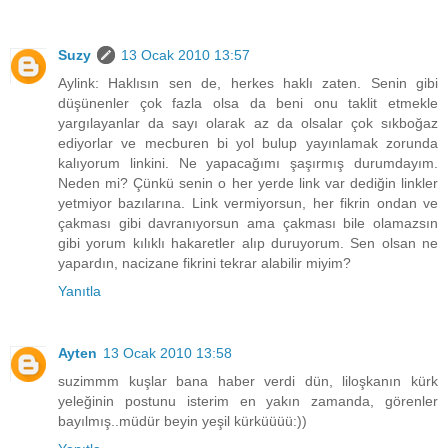
Suzy
13 Ocak 2010 13:57
Aylink: Haklısın sen de, herkes haklı zaten. Senin gibi
düşünenler çok fazla olsa da beni onu taklit etmekle
yargılayanlar da sayı olarak az da olsalar çok sıkboğaz
ediyorlar ve mecburen bi yol bulup yayınlamak zorunda
kalıyorum linkini. Ne yapacağımı şaşırmış durumdayım.
Neden mi? Çünkü senin o her yerde link var dediğin linkler
yetmiyor bazılarına. Link vermiyorsun, her fikrin ondan ve
çakması gibi davranıyorsun ama çakması bile olamazsın
gibi yorum kılıklı hakaretler alıp duruyorum. Sen olsan ne
yapardın, nacizane fikrini tekrar alabilir miyim?
Yanıtla
Ayten
13 Ocak 2010 13:58
suzimmm kuşlar bana haber verdi dün, liloşkanın kürk
yeleğinin postunu isterim en yakın zamanda, görenler
bayılmış..müdür beyin yeşil kürküüüü:))