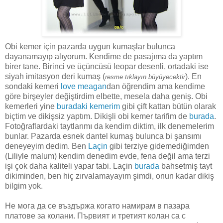
Obi kemer için pazarda uygun kumaşlar bulunca
dayanamayıp alıyorum. Kendime de pasajıma da yaptım
birer tane. Birinci ve üçüncüsü leopar desenli, ortadaki ise
siyah imitasyon deri kumaş (
). En
resme tıklayın büyüyecektir
sondaki kemeri
love meagan
dan öğrendim ama kendime
göre birşeyler değiştirdim elbette, mesela daha geniş. Obi
kemerleri yine
buradaki kemerim
gibi çift kattan bütün olarak
biçtim ve dikişsiz yaptım. Dikişli obi kemer tarifim de
burada
.
Fotoğraflardaki taytlarımı da kendim diktim, ilk denemelerim
bunlar. Pazarda esnek dantel kumaş bulunca bi şansımı
deneyeyim dedim. Ben
Laçin
gibi terziye gidemediğimden
(Liliyle malum) kendim denedim evde, fena değil ama terzi
işi çok daha kaliteli yapar tabi. Laçin
burada
bahsetmiş tayt
dikiminden, ben hiç zırvalamayayım şimdi, onun kadar dikiş
bilgim yok.
Не мога да се въздържа когато намирам в пазара
платове за колани. Първият и третият колан са с