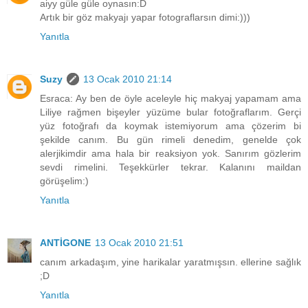
aiyy güle güle oynasın:D
Artık bir göz makyajı yapar fotograflarsın dimi:)))
Yanıtla
Suzy
13 Ocak 2010 21:14
Esraca: Ay ben de öyle aceleyle hiç makyaj yapamam ama
Liliye rağmen bişeyler yüzüme bular fotoğraflarım. Gerçi
yüz fotoğrafı da koymak istemiyorum ama çözerim bi
şekilde canım. Bu gün rimeli denedim, genelde çok
alerjikimdir ama hala bir reaksiyon yok. Sanırım gözlerim
sevdi rimelini. Teşekkürler tekrar. Kalanını maildan
görüşelim:)
Yanıtla
ANTİGONE
13 Ocak 2010 21:51
canım arkadaşım, yine harikalar yaratmışsın. ellerine sağlık
;D
Yanıtla