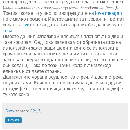
леопарен десен а този по средата е плат с кожен ефект
(
)
.
като кликнете върху снимката ще може да видите от близо
Третиат колан го уших по инструкциите на
love meagan
но с малко промени. Инструкциите за първият и третиат
колан са
тук
но тези двата ги направих без да шия като
този
.
Вместо да шия използвам цял дълъг плат огът на две и
така кроирам. Сед това залепвам от обратната страна
използвайки залепващи шерити които се използват в
крачолите на панталоните (не знам как се казва този
залепващ шерит и видат на тези колани, тук ги наричаме
оби колани). Така по този начин коланът изглежда
еднакъв и от двете страни.
Дантелените чорапи всушност са стреч. И двата стреча
ги уших сама. Единият е от еластична дантела а другият
от кадифе с кожени точици, така че ту стои като кадифе
ту като кожа.
Suzy
zaman:
22:17
Paylaş