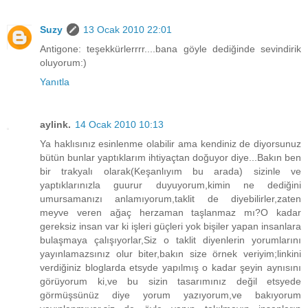
Suzy
13 Ocak 2010 22:01
Antigone: teşekkürlerrrr....bana göyle dediğinde sevindirik
oluyorum:)
Yanıtla
aylink.
14 Ocak 2010 10:13
Ya haklısınız esinlenme olabilir ama kendiniz de diyorsunuz
bütün bunlar yaptıklarım ihtiyaçtan doğuyor diye...Bakın ben
bir trakyalı olarak(Keşanlıyım bu arada) sizinle ve
yaptıklarınızla guurur duyuyorum,kimin ne dediğini
umursamanızı anlamıyorum,taklit de diyebilirler,zaten
meyve veren ağaç herzaman taşlanmaz mı?O kadar
gereksiz insan var ki işleri güçleri yok bişiler yapan insanlara
bulaşmaya çalışıyorlar,Siz o taklit diyenlerin yorumlarını
yayınlamazsınız olur biter,bakın size örnek veriyim;linkini
verdiğiniz bloglarda etsyde yapılmış o kadar şeyin aynısını
görüyorum ki,ve bu sizin tasarımınız değil etsyede
görmüşsünüz diye yorum yazıyorum,ve bakıyorum