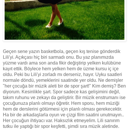
Geçen sene yazın basketbola, geçen kış tenise gönderdik
Lili'yi. Açıkçası hiç biri sarmadı onu. Bu yaz planımızda
yüzme vardı ama son anda fikir değiştirip yelken kulübüne
kayıt ettik. Böylece hem yelken hem de üzme kursu iç içe
oldu. Peki bu Lili'yi zorladı mı derseniz, hayır. Uyku saatleri
normale döndü, yemeklerini saatinde yer oldu. Ne demişler
"her çocuğa bir müzik aleti bir de spor şart!" Kim demiş? Ben
diyorum. Kesinlikle şart. Spor sadece kas gelişimini değil,
takım ruhunu ve zekayı da geliştirir. Bir müzik enstrumanı ise
çocuğunuza planlı olmayı öğretir. Hem sporu, hem müziği
hem de derslerini götürmesi için planlı olması gerekecektir.
Ha bir de arkadaşlarla oyun ve çizgi film saatini unutmayın..
Her çocuğun ihtiyacı var. Haksızlık etmeyelim. Lili sanırım
tutku ile yaptığı bir spor keşfetti, şimdi sıra müzik aletinde.