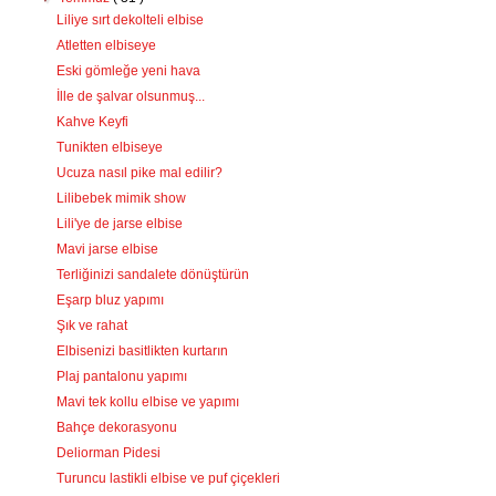
Liliye sırt dekolteli elbise
Atletten elbiseye
Eski gömleğe yeni hava
İlle de şalvar olsunmuş...
Kahve Keyfi
Tunikten elbiseye
Ucuza nasıl pike mal edilir?
Lilibebek mimik show
Lili'ye de jarse elbise
Mavi jarse elbise
Terliğinizi sandalete dönüştürün
Eşarp bluz yapımı
Şık ve rahat
Elbisenizi basitlikten kurtarın
Plaj pantalonu yapımı
Mavi tek kollu elbise ve yapımı
Bahçe dekorasyonu
Deliorman Pidesi
Turuncu lastikli elbise ve puf çiçekleri