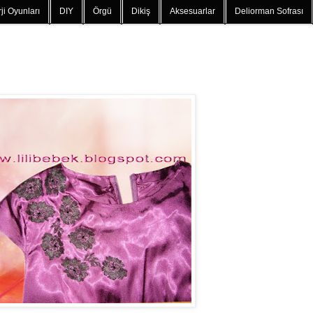
ji Oyunları
DIY
Örgü
Dikiş
Aksesuarlar
Deliorman Sofrası
n