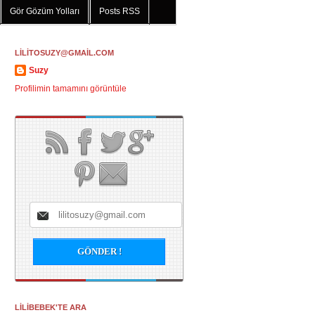
Gör Gözüm Yolları
Posts RSS
LİLİTOSUZY@GMAİL.COM
Suzy
Profilimin tamamını görüntüle
LİLİBEBEK'TE ARA