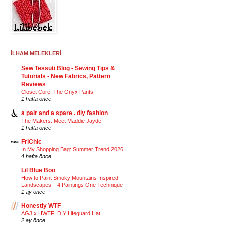
İLHAM MELEKLERİ
Sew Tessuti Blog - Sewing Tips &
Tutorials - New Fabrics, Pattern
Reviews
Closet Core: The Onyx Pants
1 hafta önce
a pair and a spare . diy fashion
The Makers: Meet Maddie Jayde
1 hafta önce
FriChic
In My Shopping Bag: Summer Trend 2026
4 hafta önce
Lil Blue Boo
How to Paint Smoky Mountains Inspired
Landscapes – 4 Paintings One Technique
1 ay önce
Honestly WTF
AGJ x HWTF: DIY Lifeguard Hat
2 ay önce