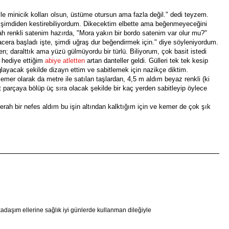
yle minicik kolları olsun, üstüme otursun ama fazla değil." dedi teyzem.
 şimdiden kestirebiliyordum. Dikecektim elbette ama beğenmeyeceğini
yah renkli satenim hazırda, "Mora yakın bir bordo satenim var olur mu?"
cera başladı işte, şimdi uğraş dur beğendirmek için." diye söyleniyordum.
den; daralttık ama yüzü gülmüyordu bir türlü. Biliyorum, çok basit istedi
 hediye ettiğim
abiye atletten
artan danteller geldi. Gülleri tek tek kesip
ayacak şekilde dizayn ettim ve sabitlemek için nazikçe diktim.
Kemer olarak da metre ile satılan taşlardan, 4,5 m aldım beyaz renkli (ki
 parçaya bölüp üç sıra olacak şekilde bir kaç yerden sabitleyip öylece
 ferah bir nefes aldım bu işin altından kalktığım için ve kemer de çok şık
adaşım ellerine sağlık iyi günlerde kullanman dileğiyle