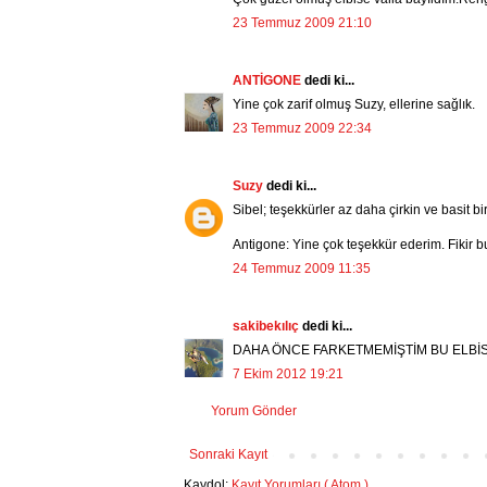
23 Temmuz 2009 21:10
ANTİGONE
dedi ki...
Yine çok zarif olmuş Suzy, ellerine sağlık.
23 Temmuz 2009 22:34
Suzy
dedi ki...
Sibel; teşekkürler az daha çirkin ve basit bi
Antigone: Yine çok teşekkür ederim. Fikir bu
24 Temmuz 2009 11:35
sakibekılıç
dedi ki...
DAHA ÖNCE FARKETMEMİŞTİM BU ELBİS
7 Ekim 2012 19:21
Yorum Gönder
Sonraki Kayıt
Kaydol:
Kayıt Yorumları ( Atom )