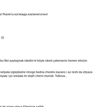
а! Роклята изглежда изключително!
:)))
 fikri paylaşmak istedim ki böyle sıkıntı çekerseniz hemen elinizin
 cvetyata izglejdashe mnogo bedna chestno kazano i az reshi da otryaza
klyata i po sredata im slojih cherni munisti. Tolkova...
 de süper olmuş.Ellerinize sağlık...