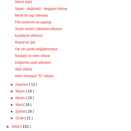
Sihirli ödül
Siyah - düğümlü - degajeli elbise
Minik bir yaz elbisesi
File bolerom ve yapılışı
Siyah renkli Lilibebek elbisesi
Kızılderili elbisesi
Rahat ve Şık
Sık sık çanta değiştirenlere....
Nostalji ve retro elbise
Düğümlü parti elbisesi
Altın elbise
Hani olmayan "D" elbise...
►
Haziran
( 13 )
►
Mayıs
( 16 )
►
Nisan
( 10 )
►
Mart
( 16 )
►
Şubat
( 16 )
►
Ocak
( 21 )
►
2008
( 152 )