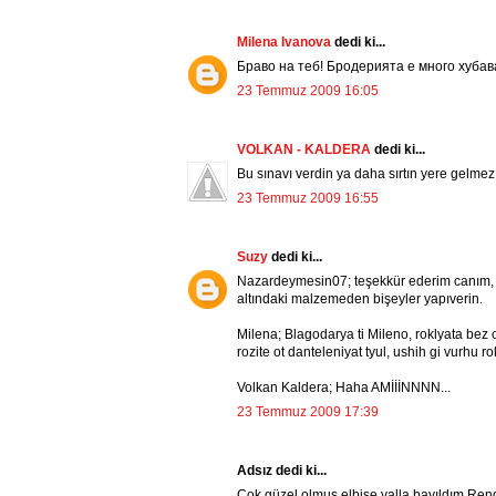
Milena Ivanova
dedi ki...
Браво на теб! Бродерията е много хубав
23 Temmuz 2009 16:05
VOLKAN - KALDERA
dedi ki...
Bu sınavı verdin ya daha sırtın yere gelmez 
23 Temmuz 2009 16:55
Suzy
dedi ki...
Nazardeymesin07; teşekkür ederim canım, bu
altındaki malzemeden bişeyler yapıverin.
Milena; Blagodarya ti Mileno, roklyata bez
rozite ot danteleniyat tyul, ushih gi vurhu ro
Volkan Kaldera; Haha AMİİİNNNN...
23 Temmuz 2009 17:39
Adsız dedi ki...
Çok güzel olmuş elbise valla bayıldım.Rengi