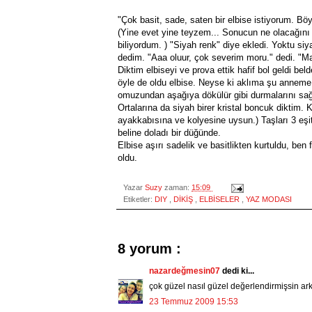
"Çok basit, sade, saten bir elbise istiyorum. Bö
(Yine evet yine teyzem... Sonucun ne olacağını
biliyordum. ) "Siyah renk" diye ekledi. Yoktu si
dedim. "Aaa oluur, çok severim moru." dedi. "Ma
Diktim elbiseyi ve prova ettik hafif bol geldi bel
öyle de oldu elbise. Neyse ki aklıma şu anneme
omuzundan aşağıya dökülür gibi durmalarını sağl
Ortalarına da siyah birer kristal boncuk diktim. 
ayakkabısına ve kolyesine uysun.) Taşları 3 eşit
beline doladı bir düğünde.
Elbise aşırı sadelik ve basitlikten kurtuldu, ben
oldu.
Yazar
Suzy
zaman:
15:09
Etiketler:
DIY
,
DİKİŞ
,
ELBİSELER
,
YAZ MODASI
8 yorum :
nazardeğmesin07
dedi ki...
çok güzel nasıl güzel değerlendirmişsin ark
23 Temmuz 2009 15:53