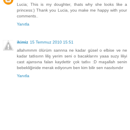
Lucia; This is my doughter, thats why she looks like a
princess:) Thank you Lucia, you make me happy with your
comments..
Yanıtla
ikimiz
15 Temmuz 2010 15:51
allahımmm ölürüm sannna ne kadar güsel o elbise ve ne
kadar tatlısınn liliş yerim seni o bacaklarını yaaa suzy liliyi
cast ajansına falan kaydettir çok tatlııı :D maşallah senin
bebekliğinide merak ediyorum ben kim bilir sen nasılsındır
Yanıtla