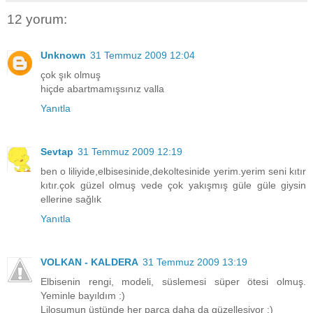
12 yorum:
Unknown
31 Temmuz 2009 12:04
çok şık olmuş
hiçde abartmamışsınız valla
Yanıtla
Sevtap
31 Temmuz 2009 12:19
ben o liliyide,elbisesinide,dekoltesinide yerim.yerim seni kıtır
kıtır.çok güzel olmuş vede çok yakışmış güle güle giysin
ellerine sağlık
Yanıtla
VOLKAN - KALDERA
31 Temmuz 2009 13:19
Elbisenin rengi, modeli, süslemesi süper ötesi olmuş.
Yeminle bayıldım :)
Liloşumun üstünde her parça daha da güzelleşiyor :)