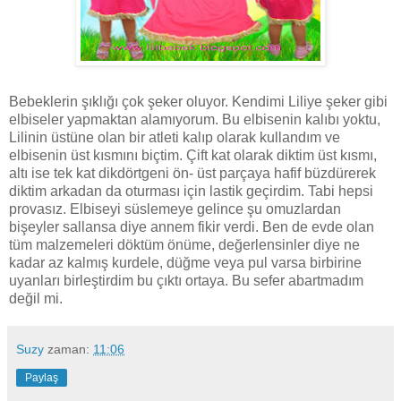
Bebeklerin şıklığı çok şeker oluyor. Kendimi Liliye şeker gibi
elbiseler yapmaktan alamıyorum. Bu elbisenin kalıbı yoktu,
Lilinin üstüne olan bir atleti kalıp olarak kullandım ve
elbisenin üst kısmını biçtim. Çift kat olarak diktim üst kısmı,
altı ise tek kat dikdörtgeni ön- üst parçaya hafif büzdürerek
diktim arkadan da oturması için lastik geçirdim. Tabi hepsi
provasız. Elbiseyi süslemeye gelince şu omuzlardan
bişeyler sallansa diye annem fikir verdi. Ben de evde olan
tüm malzemeleri döktüm önüme, değerlensinler diye ne
kadar az kalmış kurdele, düğme veya pul varsa birbirine
uyanları birleştirdim bu çıktı ortaya. Bu sefer abartmadım
değil mi.
Suzy
zaman:
11:06
Paylaş