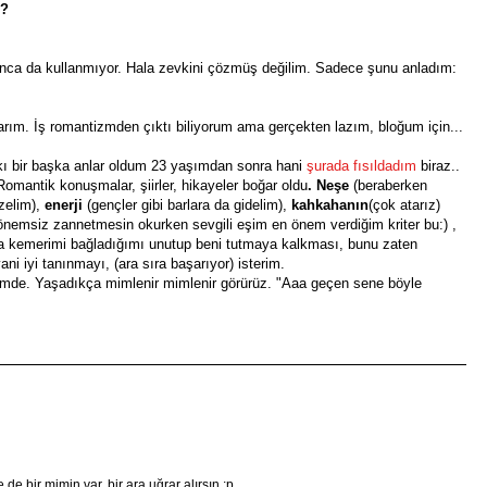
 ?
nca da kullanmıyor. Hala zevkini çözmüş değilim. Sadece şunu anladım:
tarım. İş romantizmden çıktı biliyorum ama gerçekten lazım, bloğum için...
ı bir başka anlar oldum 23 yaşımdan sonra hani
şurada fısıldadım
biraz..
omantik konuşmalar, şiirler, hikayeler boğar oldu
. Neşe
(beraberken
zelim),
enerji
(gençler gibi barlara da gidelim),
kahkahanın
(çok atarız)
nemsiz zannetmesin okurken sevgili eşim en önem verdiğim kriter bu:) ,
a kemerimi bağladığımı unutup beni tutmaya kalkması, bunu zaten
yani iyi tanınmayı, (ara sıra başarıyor)
isterim.
ümde. Yaşadıkça mimlenir mimlenir görürüz. "Aaa geçen sene böyle
de bir mimin var, bir ara uğrar alırsın ;p