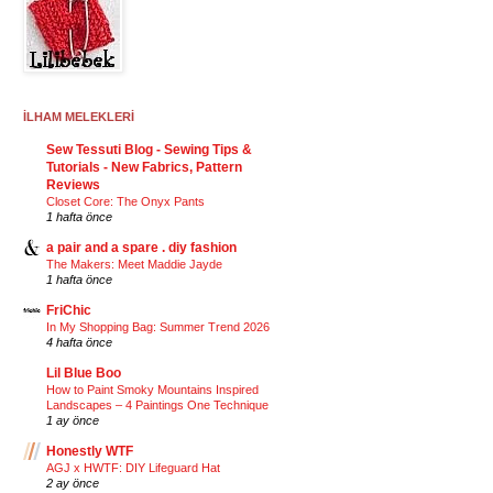
İLHAM MELEKLERİ
Sew Tessuti Blog - Sewing Tips &
Tutorials - New Fabrics, Pattern
Reviews
Closet Core: The Onyx Pants
1 hafta önce
a pair and a spare . diy fashion
The Makers: Meet Maddie Jayde
1 hafta önce
FriChic
In My Shopping Bag: Summer Trend 2026
4 hafta önce
Lil Blue Boo
How to Paint Smoky Mountains Inspired
Landscapes – 4 Paintings One Technique
1 ay önce
Honestly WTF
AGJ x HWTF: DIY Lifeguard Hat
2 ay önce