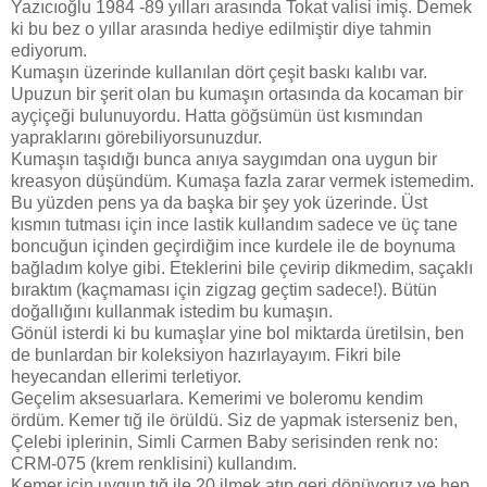
Yazıcıoğlu 1984 -89 yılları arasında Tokat valisi imiş. Demek
ki bu bez o yıllar arasında hediye edilmiştir diye tahmin
ediyorum.
Kumaşın üzerinde kullanılan dört çeşit baskı kalıbı var.
Upuzun bir şerit olan bu kumaşın ortasında da kocaman bir
ayçiçeği bulunuyordu. Hatta göğsümün üst kısmından
yapraklarını görebiliyorsunuzdur.
Kumaşın taşıdığı bunca anıya saygımdan ona uygun bir
kreasyon düşündüm. Kumaşa fazla zarar vermek istemedim.
Bu yüzden pens ya da başka bir şey yok üzerinde. Üst
kısmın tutması için ince lastik kullandım sadece ve üç tane
boncuğun içinden geçirdiğim ince kurdele ile de boynuma
bağladım kolye gibi. Eteklerini bile çevirip dikmedim, saçaklı
bıraktım (kaçmaması için zigzag geçtim sadece!). Bütün
doğallığını kullanmak istedim bu kumaşın.
Gönül isterdi ki bu kumaşlar yine bol miktarda üretilsin, ben
de bunlardan bir koleksiyon hazırlayayım. Fikri bile
heyecandan ellerimi terletiyor.
Geçelim aksesuarlara. Kemerimi ve boleromu kendim
ördüm. Kemer tığ ile örüldü. Siz de yapmak isterseniz ben,
Çelebi iplerinin, Simli Carmen Baby serisinden renk no:
CRM-075 (krem renklisini) kullandım.
Kemer için uygun tığ ile 20 ilmek atıp geri dönüyoruz ve hep