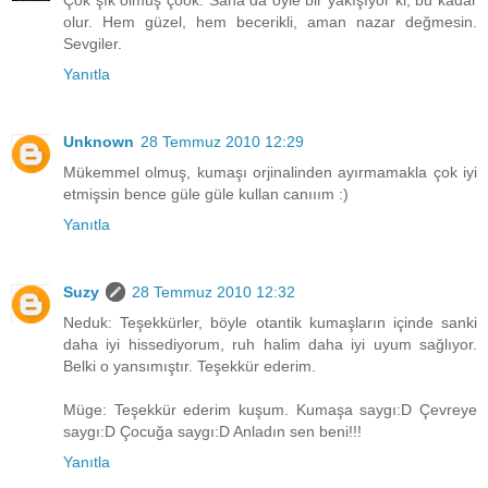
Çok şık olmuş çook. Sana da öyle bir yakışıyor ki, bu kadar
olur. Hem güzel, hem becerikli, aman nazar değmesin.
Sevgiler.
Yanıtla
Unknown
28 Temmuz 2010 12:29
Mükemmel olmuş, kumaşı orjinalinden ayırmamakla çok iyi
etmişsin bence güle güle kullan canııım :)
Yanıtla
Suzy
28 Temmuz 2010 12:32
Neduk: Teşekkürler, böyle otantik kumaşların içinde sanki
daha iyi hissediyorum, ruh halim daha iyi uyum sağlıyor.
Belki o yansımıştır. Teşekkür ederim.
Müge: Teşekkür ederim kuşum. Kumaşa saygı:D Çevreye
saygı:D Çocuğa saygı:D Anladın sen beni!!!
Yanıtla