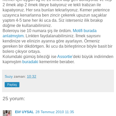
2 ilmek atıp 2 ilmek öteye batıyoruz ve tekli trabzan ile
kapatıyoruz. Her sıra bunları tekrarlıyoruz. Kemer yeterince
uzayınca kenarlarına ben zincir çekerek upuzun saçaklar
yaptım 4-5 tane her iki uca da. Siz isterseniz ilik bırakıp
düğme de kullanabilirsiniz.
Boleroyu ise 10 numara şiş ile ördüm.
Motifi burada
anlatmıştım
. Linkten faydalanabilirsiniz. İlmek sayısını
kendinize ve elinizin ayarına göre ayarlayın. Örmeniz
gereken bir dikdörtgen. İki ucu da birleştirince böyle basit bir
bolero çıkıyor ortaya.
Kolumdaki gümüş bileziği ise
Assortie
'deki büyük indirimden
kapmıştım
buradaki
kemerimle beraber.
Suzy
zaman:
10:32
Paylaş
25 yorum:
Elif UYSAL
28 Temmuz 2010 11:35