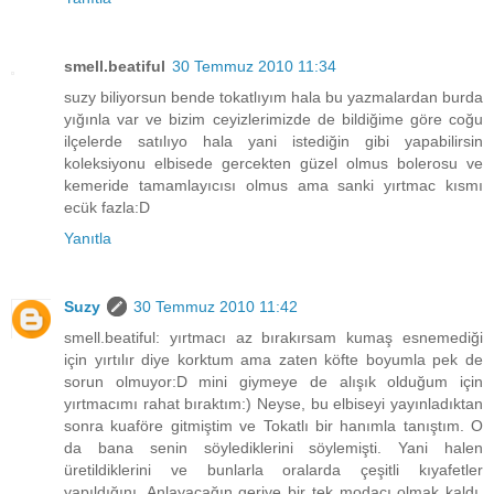
smell.beatiful
30 Temmuz 2010 11:34
suzy biliyorsun bende tokatlıyım hala bu yazmalardan burda
yığınla var ve bizim ceyizlerimizde de bildiğime göre coğu
ilçelerde satılıyo hala yani istediğin gibi yapabilirsin
koleksiyonu elbisede gercekten güzel olmus bolerosu ve
kemeride tamamlayıcısı olmus ama sanki yırtmac kısmı
ecük fazla:D
Yanıtla
Suzy
30 Temmuz 2010 11:42
smell.beatiful: yırtmacı az bırakırsam kumaş esnemediği
için yırtılır diye korktum ama zaten köfte boyumla pek de
sorun olmuyor:D mini giymeye de alışık olduğum için
yırtmacımı rahat bıraktım:) Neyse, bu elbiseyi yayınladıktan
sonra kuaföre gitmiştim ve Tokatlı bir hanımla tanıştım. O
da bana senin söylediklerini söylemişti. Yani halen
üretildiklerini ve bunlarla oralarda çeşitli kıyafetler
yapıldığını. Anlayacağın geriye bir tek modacı olmak kaldı.