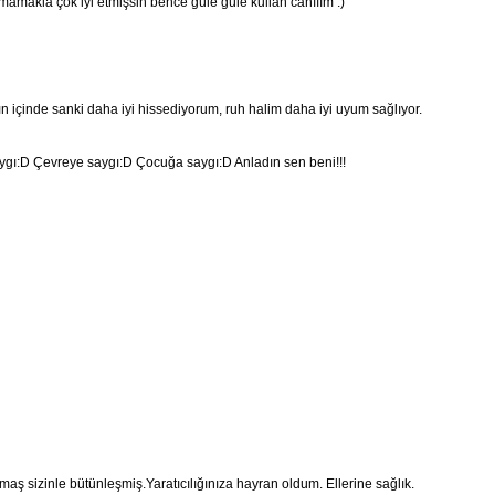
makla çok iyi etmişsin bence güle güle kullan canııım :)
n içinde sanki daha iyi hissediyorum, ruh halim daha iyi uyum sağlıyor.
ı:D Çevreye saygı:D Çocuğa saygı:D Anladın sen beni!!!
ş sizinle bütünleşmiş.Yaratıcılığınıza hayran oldum. Ellerine sağlık.