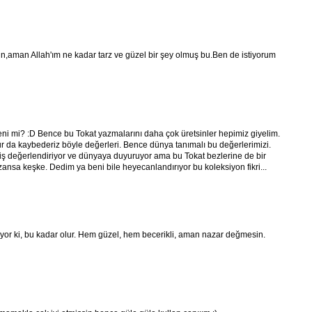
in,aman Allah'ım ne kadar tarz ve güzel bir şey olmuş bu.Ben de istiyorum
eni mi? :D Bence bu Tokat yazmalarını daha çok üretsinler hepimiz giyelim.
ur da kaybederiz böyle değerleri. Bence dünya tanımalı bu değerlerimizi.
iş değerlendiriyor ve dünyaya duyuruyor ama bu Tokat bezlerine de bir
ansa keşke. Dedim ya beni bile heyecanlandırıyor bu koleksiyon fikri...
ıyor ki, bu kadar olur. Hem güzel, hem becerikli, aman nazar değmesin.