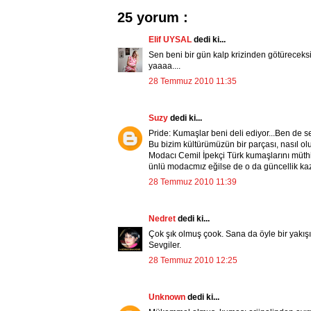
25 yorum :
Elif UYSAL
dedi ki...
Sen beni bir gün kalp krizinden götüreceks
yaaaa....
28 Temmuz 2010 11:35
Suzy
dedi ki...
Pride: Kumaşlar beni deli ediyor...Ben de s
Bu bizim kültürümüzün bir parçası, nasıl ol
Modacı Cemil İpekçi Türk kumaşlarını müth
ünlü modacmız eğilse de o da güncellik kaz
28 Temmuz 2010 11:39
Nedret
dedi ki...
Çok şık olmuş çook. Sana da öyle bir yakış
Sevgiler.
28 Temmuz 2010 12:25
Unknown
dedi ki...