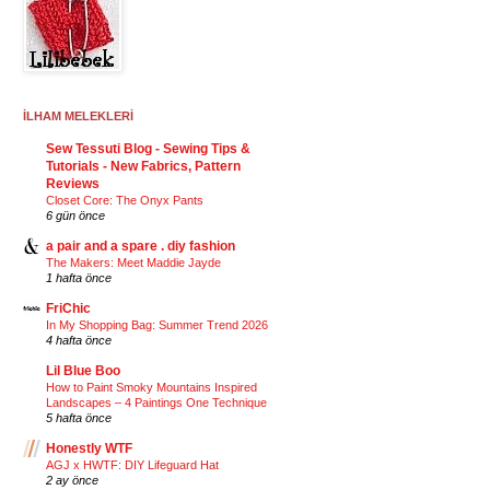
İLHAM MELEKLERİ
Sew Tessuti Blog - Sewing Tips &
Tutorials - New Fabrics, Pattern
Reviews
Closet Core: The Onyx Pants
6 gün önce
a pair and a spare . diy fashion
The Makers: Meet Maddie Jayde
1 hafta önce
FriChic
In My Shopping Bag: Summer Trend 2026
4 hafta önce
Lil Blue Boo
How to Paint Smoky Mountains Inspired
Landscapes – 4 Paintings One Technique
5 hafta önce
Honestly WTF
AGJ x HWTF: DIY Lifeguard Hat
2 ay önce