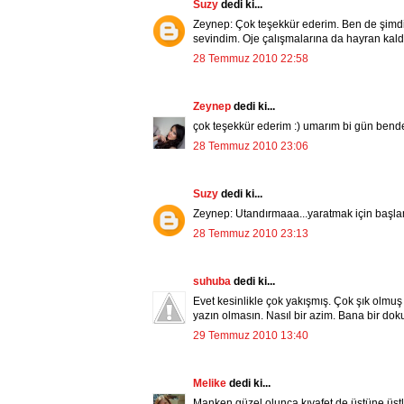
Suzy
dedi ki...
Zeynep: Çok teşekkür ederim. Ben de şimdi
sevindim. Oje çalışmalarına da hayran kald
28 Temmuz 2010 22:58
Zeynep
dedi ki...
çok teşekkür ederim :) umarım bi gün bende s
28 Temmuz 2010 23:06
Suzy
dedi ki...
Zeynep: Utandırmaaa...yaratmak için başlam
28 Temmuz 2010 23:13
suhuba
dedi ki...
Evet kesinlikle çok yakışmış. Çok şık olmu
yazın olmasın. Nasıl bir azim. Bana bir do
29 Temmuz 2010 13:40
Melike
dedi ki...
Manken güzel olunca kıyafet de üstüne üstlü