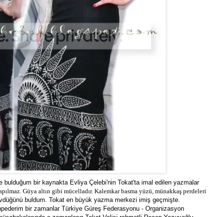
te bulduğum bir kaynakta Evliya Çelebi'nin Tokat'ta imal edilen yazmalar
apılmaz. Güya altın gibi mücelladır. Kalemkar basma yüzü, münakkaş perdeleri
övdüğünü buldum. Tokat en büyük yazma merkezi imiş geçmişte.
npederim bir zamanlar Türkiye Güreş Federasyonu - Organizasyon