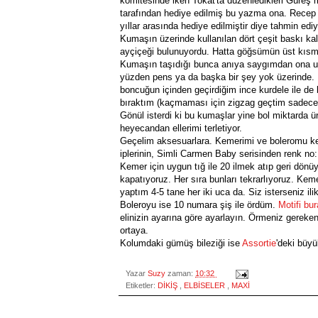
komitesinde iken Tokat'ta düzenledikleri Güreş
tarafından hediye edilmiş bu yazma ona. Recep Y
yıllar arasında hediye edilmiştir diye tahmin edi
Kumaşın üzerinde kullanılan dört çeşit baskı ka
ayçiçeği bulunuyordu. Hatta göğsümün üst kısmı
Kumaşın taşıdığı bunca anıya saygımdan ona u
yüzden pens ya da başka bir şey yok üzerinde. 
boncuğun içinden geçirdiğim ince kurdele ile de 
bıraktım (kaçmaması için zigzag geçtim sadece!
Gönül isterdi ki bu kumaşlar yine bol miktarda ür
heyecandan ellerimi terletiyor.
Geçelim aksesuarlara. Kemerimi ve boleromu ken
iplerinin, Simli Carmen Baby serisinden renk no
Kemer için uygun tığ ile 20 ilmek atıp geri dönüy
kapatıyoruz. Her sıra bunları tekrarlıyoruz. Ke
yaptım 4-5 tane her iki uca da. Siz isterseniz ili
Boleroyu ise 10 numara şiş ile ördüm.
Motifi bu
elinizin ayarına göre ayarlayın. Örmeniz gereken b
ortaya.
Kolumdaki gümüş bileziği ise
Assortie
'deki büy
Yazar
Suzy
zaman:
10:32
Etiketler:
DİKİŞ
,
ELBİSELER
,
MAXİ