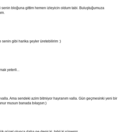
 senin bloğuna gittim hemen izleyicin oldum tabi. Buluştuğumuza
ım.
enin gibi harika şeyler üretebilirim :)
ak yeterli...
ş valla. Ama sendeki azim bitmiyor hayranım valla. Gün geçmesinki yeni bir
kunur musun banada bılaşsın:)
k güzel olunca daha ne denir ki, tabii ki süperrrr.