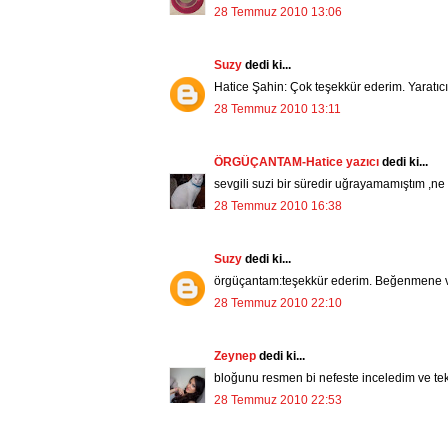
28 Temmuz 2010 13:06
Suzy
dedi ki...
Hatice Şahin: Çok teşekkür ederim. Yaratıcıl
28 Temmuz 2010 13:11
ÖRGÜÇANTAM-Hatice yazıcı
dedi ki...
sevgili suzi bir süredir uğrayamamıştım ,ne 
28 Temmuz 2010 16:38
Suzy
dedi ki...
örgüçantam:teşekkür ederim. Beğenmene 
28 Temmuz 2010 22:10
Zeynep
dedi ki...
bloğunu resmen bi nefeste inceledim ve tek 
28 Temmuz 2010 22:53