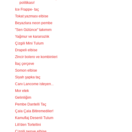
politikası!
Ice Frappe- taç
Tokat yazması elbise
Beyazlara neon pembe
"Sen Gülünce" takımım
Yağmur ve kararsızlık
Çizgili Mini Tulum
Drapeli elbise
Zincir bolero ve kombinleri
İlaç çerçeve
Somon elbise
Siyah şapka taç
Canı Lancome isteyen...
Mor etek
Gelinliğim
Pembe Dantelli Taç
Çala Çala Bitiremediler!
Kamuflaj Desenli Tulum
Lili'den Tortellini
Çizgili penye elbise