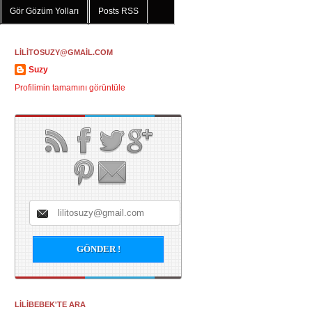
Gör Gözüm Yolları
Posts RSS
LİLİTOSUZY@GMAİL.COM
Suzy
Profilimin tamamını görüntüle
LİLİBEBEK'TE ARA