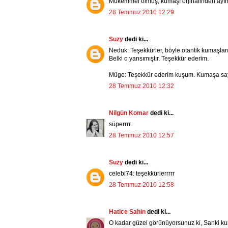
Mükemmel olmuş, kumaşı orjinalinden ayırma
28 Temmuz 2010 12:29
Suzy
dedi ki...
Neduk: Teşekkürler, böyle otantik kumaşları
Belki o yansımıştır. Teşekkür ederim.
Müge: Teşekkür ederim kuşum. Kumaşa sayg
28 Temmuz 2010 12:32
Nilgün Komar
dedi ki...
süperrrr
28 Temmuz 2010 12:57
Suzy
dedi ki...
celebi74: teşekkürlerrrrr
28 Temmuz 2010 12:58
Hatice Sahin
dedi ki...
O kadar güzel görünüyorsunuz ki, Sanki kuma