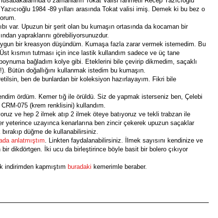
 müsabakalarında o zamanların Tokat Valisi rahmetli Recep Yazıcıoğlu
azıcıoğlu 1984 -89 yılları arasında Tokat valisi imiş. Demek ki bu bez o
yorum.
lıbı var. Upuzun bir şerit olan bu kumaşın ortasında da kocaman bir
ndan yapraklarını görebiliyorsunuzdur.
ygun bir kreasyon düşündüm. Kumaşa fazla zarar vermek istemedim. Bu
Üst kısmın tutması için ince lastik kullandım sadece ve üç tane
boynuma bağladım kolye gibi. Eteklerini bile çevirip dikmedim, saçaklı
). Bütün doğallığını kullanmak istedim bu kumaşın.
etilsin, ben de bunlardan bir koleksiyon hazırlayayım. Fikri bile
dim ördüm. Kemer tığ ile örüldü. Siz de yapmak isterseniz ben, Çelebi
: CRM-075 (krem renklisini) kullandım.
oruz ve hep 2 ilmek atıp 2 ilmek öteye batıyoruz ve tekli trabzan ile
mer yeterince uzayınca kenarlarına ben zincir çekerek upuzun saçaklar
k bırakıp düğme de kullanabilirsiniz.
rada anlatmıştım
. Linkten faydalanabilirsiniz. İlmek sayısını kendinize ve
ir dikdörtgen. İki ucu da birleştirince böyle basit bir bolero çıkıyor
ük indirimden kapmıştım
buradaki
kemerimle beraber.