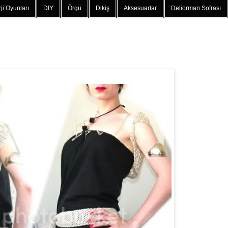
ji Oyunları
DIY
Örgü
Dikiş
Aksesuarlar
Deliorman Sofrası