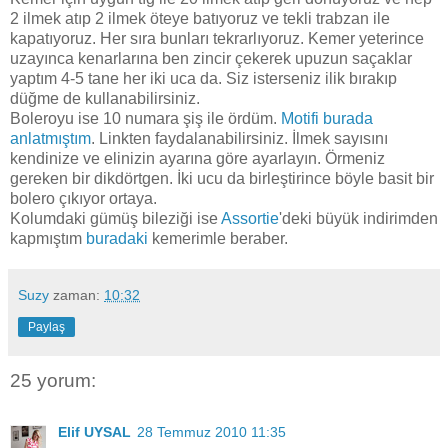
2 ilmek atıp 2 ilmek öteye batıyoruz ve tekli trabzan ile
kapatıyoruz. Her sıra bunları tekrarlıyoruz. Kemer yeterince
uzayınca kenarlarına ben zincir çekerek upuzun saçaklar
yaptım 4-5 tane her iki uca da. Siz isterseniz ilik bırakıp
düğme de kullanabilirsiniz.
Boleroyu ise 10 numara şiş ile ördüm.
Motifi burada
anlatmıştım
. Linkten faydalanabilirsiniz. İlmek sayısını
kendinize ve elinizin ayarına göre ayarlayın. Örmeniz
gereken bir dikdörtgen. İki ucu da birleştirince böyle basit bir
bolero çıkıyor ortaya.
Kolumdaki gümüş bileziği ise
Assortie
'deki büyük indirimden
kapmıştım
buradaki
kemerimle beraber.
Suzy
zaman:
10:32
Paylaş
25 yorum:
Elif UYSAL
28 Temmuz 2010 11:35