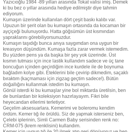
Yazıcıoğlu 1984 -89 yılları arasında Tokat valisi imiş. Demek
ki bu bez o yıllar arasında hediye edilmiştir diye tahmin
ediyorum.
Kumaşın üzerinde kullanılan dört çeşit baskı kalıbı var.
Upuzun bir şerit olan bu kumaşın ortasında da kocaman bir
ayçiçeği bulunuyordu. Hatta göğsümün üst kısmından
yapraklarını görebiliyorsunuzdur.
Kumaşın taşıdığı bunca anıya saygımdan ona uygun bir
kreasyon düşündüm. Kumaşa fazla zarar vermek istemedim.
Bu yüzden pens ya da başka bir şey yok üzerinde. Üst
kısmın tutması için ince lastik kullandım sadece ve üç tane
boncuğun içinden geçirdiğim ince kurdele ile de boynuma
bağladım kolye gibi. Eteklerini bile çevirip dikmedim, saçaklı
bıraktım (kaçmaması için zigzag geçtim sadece!). Bütün
doğallığını kullanmak istedim bu kumaşın.
Gönül isterdi ki bu kumaşlar yine bol miktarda üretilsin, ben
de bunlardan bir koleksiyon hazırlayayım. Fikri bile
heyecandan ellerimi terletiyor.
Geçelim aksesuarlara. Kemerimi ve boleromu kendim
ördüm. Kemer tığ ile örüldü. Siz de yapmak isterseniz ben,
Çelebi iplerinin, Simli Carmen Baby serisinden renk no:
CRM-075 (krem renklisini) kullandım.
Kemer için uygun tığ ile 20 ilmek atıp geri dönüyoruz ve hep