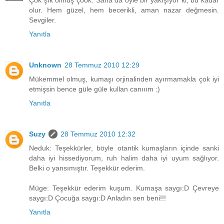
Çok şık olmuş çook. Sana da öyle bir yakışıyor ki, bu kadar
olur. Hem güzel, hem becerikli, aman nazar değmesin.
Sevgiler.
Yanıtla
Unknown
28 Temmuz 2010 12:29
Mükemmel olmuş, kumaşı orjinalinden ayırmamakla çok iyi
etmişsin bence güle güle kullan canııım :)
Yanıtla
Suzy
28 Temmuz 2010 12:32
Neduk: Teşekkürler, böyle otantik kumaşların içinde sanki
daha iyi hissediyorum, ruh halim daha iyi uyum sağlıyor.
Belki o yansımıştır. Teşekkür ederim.
Müge: Teşekkür ederim kuşum. Kumaşa saygı:D Çevreye
saygı:D Çocuğa saygı:D Anladın sen beni!!!
Yanıtla