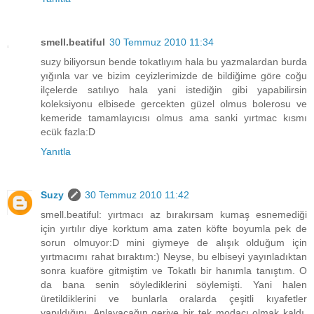
smell.beatiful
30 Temmuz 2010 11:34
suzy biliyorsun bende tokatlıyım hala bu yazmalardan burda
yığınla var ve bizim ceyizlerimizde de bildiğime göre coğu
ilçelerde satılıyo hala yani istediğin gibi yapabilirsin
koleksiyonu elbisede gercekten güzel olmus bolerosu ve
kemeride tamamlayıcısı olmus ama sanki yırtmac kısmı
ecük fazla:D
Yanıtla
Suzy
30 Temmuz 2010 11:42
smell.beatiful: yırtmacı az bırakırsam kumaş esnemediği
için yırtılır diye korktum ama zaten köfte boyumla pek de
sorun olmuyor:D mini giymeye de alışık olduğum için
yırtmacımı rahat bıraktım:) Neyse, bu elbiseyi yayınladıktan
sonra kuaföre gitmiştim ve Tokatlı bir hanımla tanıştım. O
da bana senin söylediklerini söylemişti. Yani halen
üretildiklerini ve bunlarla oralarda çeşitli kıyafetler
yapıldığını. Anlayacağın geriye bir tek modacı olmak kaldı.