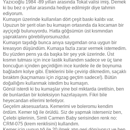
Yazıcıoğlu 1984 -89 yılları arasında Tokat valisi imiş. Demek
ki bu bez o yıllar arasında hediye edilmiştir diye tahmin
ediyorum.
Kumaşın üzerinde kullanılan dört çeşit baskı kalıbı var.
Upuzun bir şerit olan bu kumaşın ortasında da kocaman bir
ayçiçeği bulunuyordu. Hatta göğsümün üst kısmından
yapraklarını görebiliyorsunuzdur.
Kumaşın taşıdığı bunca anıya saygımdan ona uygun bir
kreasyon düşündüm. Kumaşa fazla zarar vermek istemedim.
Bu yüzden pens ya da başka bir şey yok üzerinde. Üst
kısmın tutması için ince lastik kullandım sadece ve üç tane
boncuğun içinden geçirdiğim ince kurdele ile de boynuma
bağladım kolye gibi. Eteklerini bile çevirip dikmedim, saçaklı
bıraktım (kaçmaması için zigzag geçtim sadece!). Bütün
doğallığını kullanmak istedim bu kumaşın.
Gönül isterdi ki bu kumaşlar yine bol miktarda üretilsin, ben
de bunlardan bir koleksiyon hazırlayayım. Fikri bile
heyecandan ellerimi terletiyor.
Geçelim aksesuarlara. Kemerimi ve boleromu kendim
ördüm. Kemer tığ ile örüldü. Siz de yapmak isterseniz ben,
Çelebi iplerinin, Simli Carmen Baby serisinden renk no:
CRM-075 (krem renklisini) kullandım.
Kemer için uygun tığ ile 20 ilmek atıp geri dönüyoruz ve hep