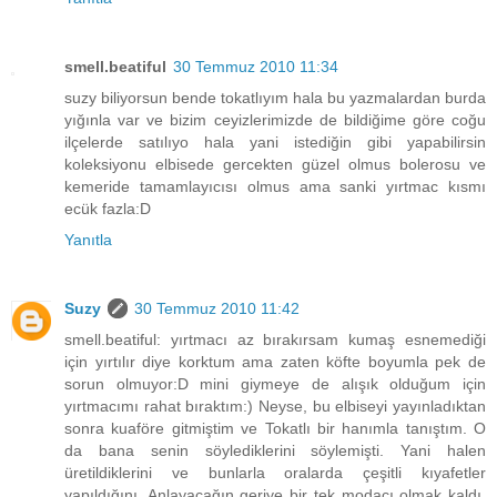
smell.beatiful
30 Temmuz 2010 11:34
suzy biliyorsun bende tokatlıyım hala bu yazmalardan burda
yığınla var ve bizim ceyizlerimizde de bildiğime göre coğu
ilçelerde satılıyo hala yani istediğin gibi yapabilirsin
koleksiyonu elbisede gercekten güzel olmus bolerosu ve
kemeride tamamlayıcısı olmus ama sanki yırtmac kısmı
ecük fazla:D
Yanıtla
Suzy
30 Temmuz 2010 11:42
smell.beatiful: yırtmacı az bırakırsam kumaş esnemediği
için yırtılır diye korktum ama zaten köfte boyumla pek de
sorun olmuyor:D mini giymeye de alışık olduğum için
yırtmacımı rahat bıraktım:) Neyse, bu elbiseyi yayınladıktan
sonra kuaföre gitmiştim ve Tokatlı bir hanımla tanıştım. O
da bana senin söylediklerini söylemişti. Yani halen
üretildiklerini ve bunlarla oralarda çeşitli kıyafetler
yapıldığını. Anlayacağın geriye bir tek modacı olmak kaldı.