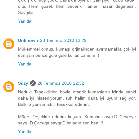
Çok şık olmuş çook. Sana da öyle bir yakışıyor ki, bu kadar
olur. Hem güzel, hem becerikli, aman nazar değmesin.
Sevgiler.
Yanıtla
Unknown
28 Temmuz 2010 12:29
Mükemmel olmuş, kumaşı orjinalinden ayırmamakla çok iyi
etmişsin bence güle güle kullan canııım :)
Yanıtla
Suzy
28 Temmuz 2010 12:32
Neduk: Teşekkürler, böyle otantik kumaşların içinde sanki
daha iyi hissediyorum, ruh halim daha iyi uyum sağlıyor.
Belki o yansımıştır. Teşekkür ederim.
Müge: Teşekkür ederim kuşum. Kumaşa saygı:D Çevreye
saygı:D Çocuğa saygı:D Anladın sen beni!!!
Yanıtla