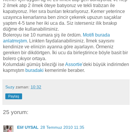
2 ilmek atıp 2 ilmek öteye batıyoruz ve tekli trabzan ile
kapatıyoruz. Her sıra bunları tekrarlıyoruz. Kemer yeterince
uzayınca kenarlarına ben zincir çekerek upuzun saçaklar
yaptım 4-5 tane her iki uca da. Siz isterseniz ilik bırakıp
düğme de kullanabilirsiniz.
Boleroyu ise 10 numara şiş ile ördüm.
Motifi burada
anlatmıştım
. Linkten faydalanabilirsiniz. İlmek sayısını
kendinize ve elinizin ayarına göre ayarlayın. Örmeniz
gereken bir dikdörtgen. İki ucu da birleştirince böyle basit bir
bolero çıkıyor ortaya.
Kolumdaki gümüş bileziği ise
Assortie
'deki büyük indirimden
kapmıştım
buradaki
kemerimle beraber.
Suzy
zaman:
10:32
Paylaş
25 yorum:
Elif UYSAL
28 Temmuz 2010 11:35