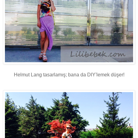
Helmut Lang tasarlamış; bana da DIY'lemek düşer!