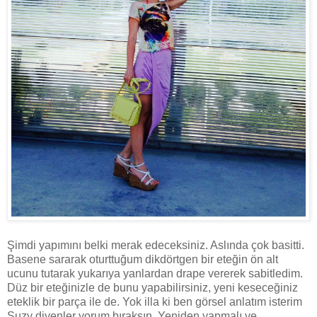
Şimdi yapımını belki merak edeceksiniz. Aslında çok basitti.
Basene sararak oturttuğum dikdörtgen bir eteğin ön alt
ucunu tutarak yukarıya yanlardan drape vererek sabitledim.
Düz bir eteğinizle de bunu yapabilirsiniz, yeni keseceğiniz
eteklik bir parça ile de. Yok illa ki ben görsel anlatım isterim
Suzy diyenler yorum bıraksın. Yeniden yapmalı ve