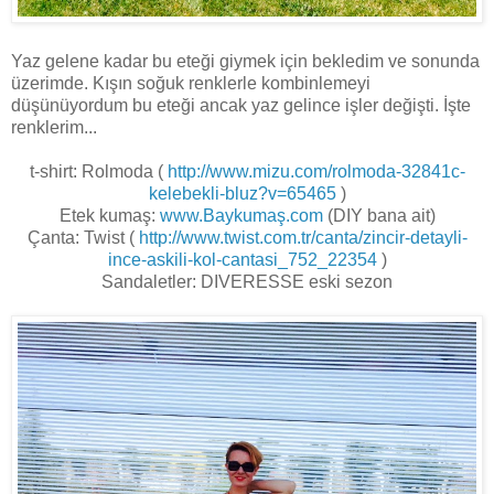
Yaz gelene kadar bu eteği giymek için bekledim ve sonunda
üzerimde. Kışın soğuk renklerle kombinlemeyi
düşünüyordum bu eteği ancak yaz gelince işler değişti. İşte
renklerim...
t-shirt: Rolmoda (
http://www.mizu.com/rolmoda-32841c-
kelebekli-bluz?v=65465
)
Etek kumaş:
www.Baykumaş.com
(DIY bana ait)
Çanta: Twist (
http://www.twist.com.tr/canta/zincir-detayli-
ince-askili-kol-cantasi_752_22354
)
Sandaletler: DIVERESSE eski sezon