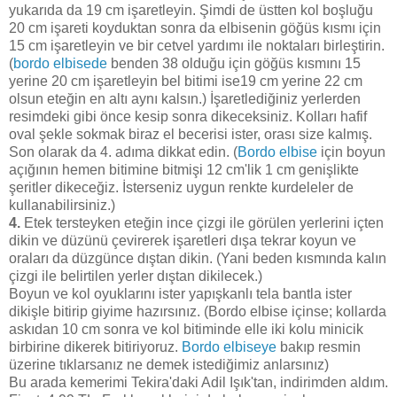
yukarıda da 19 cm işaretleyin. Şimdi de üstten kol boşluğu
20 cm işareti koyduktan sonra da elbisenin göğüs kısmı için
15 cm işaretleyin ve bir cetvel yardımı ile noktaları birleştirin.
(
bordo elbisede
benden 38 olduğu için göğüs kısmını 15
yerine 20 cm işaretleyin bel bitimi ise19 cm yerine 22 cm
olsun eteğin en altı aynı kalsın.) İşaretlediğiniz yerlerden
resimdeki gibi önce kesip sonra dikeceksiniz. Kolları hafif
oval şekle sokmak biraz el becerisi ister, orası size kalmış.
Son olarak da 4. adıma dikkat edin. (
Bordo elbise
için boyun
açığının hemen bitimine bitmişi 12 cm'lik 1 cm genişlikte
şeritler dikeceğiz. İsterseniz uygun renkte kurdeleler de
kullanabilirsiniz.)
4.
Etek tersteyken eteğin ince çizgi ile görülen yerlerini içten
dikin ve düzünü çevirerek işaretleri dışa tekrar koyun ve
oraları da düzgünce dıştan dikin. (Yani beden kısmında kalın
çizgi ile belirtilen yerler dıştan dikilecek.)
Boyun ve kol oyuklarını ister yapışkanlı tela bantla ister
dikişle bitirip giyime hazırsınız. (Bordo elbise içinse; kollarda
askıdan 10 cm sonra ve kol bitiminde elle iki kolu minicik
birbirine dikerek bitiriyoruz.
Bordo elbiseye
bakıp resmin
üzerine tıklarsanız ne demek istediğimiz anlarsınız)
Bu arada kemerimi Tekira'daki Adil Işık'tan, indirimden aldım.