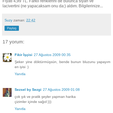
Fiyatı 4,99 TL. Farklı renklerini de bulunca siyah ve
lacivertini (ne yapacaksam onu da:) aldım. Bilgilerinize...
Suzy
zaman:
22:42
Paylaş
17 yorum:
Fikir İşçisi
27 Ağustos 2009 00:35
Şeker yine döktürmüşsün, bende bunun bluzunu yapayım
en iyisi :)
Yanıtla
Sezsel by Sezgi
27 Ağustos 2009 01:08
çok şık ve pratik şeyler yapman harika
çizimler içinde sağol:)))
Yanıtla