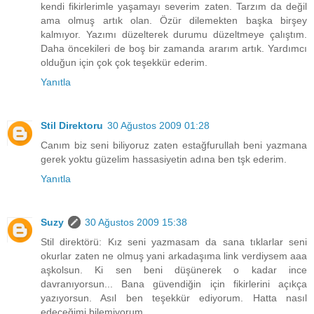
kendi fikirlerimle yaşamayı severim zaten. Tarzım da değil
ama olmuş artık olan. Özür dilemekten başka birşey
kalmıyor. Yazımı düzelterek durumu düzeltmeye çalıştım.
Daha öncekileri de boş bir zamanda ararım artık. Yardımcı
olduğun için çok çok teşekkür ederim.
Yanıtla
Stil Direktoru
30 Ağustos 2009 01:28
Canım biz seni biliyoruz zaten estağfurullah beni yazmana
gerek yoktu güzelim hassasiyetin adına ben tşk ederim.
Yanıtla
Suzy
30 Ağustos 2009 15:38
Stil direktörü: Kız seni yazmasam da sana tıklarlar seni
okurlar zaten ne olmuş yani arkadaşıma link verdiysem aaa
aşkolsun. Ki sen beni düşünerek o kadar ince
davranıyorsun... Bana güvendiğin için fikirlerini açıkça
yazıyorsun. Asıl ben teşekkür ediyorum. Hatta nasıl
edeceğimi bilemiyorum...