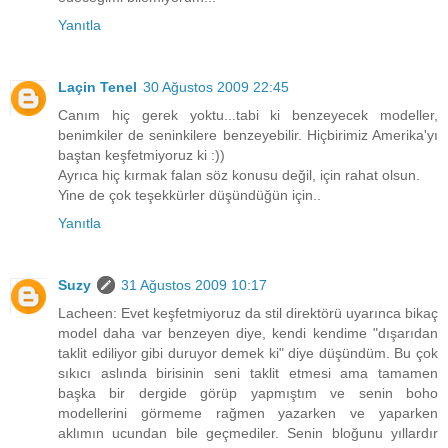
Yanıtla
Laçin Tenel
30 Ağustos 2009 22:45
Canım hiç gerek yoktu...tabi ki benzeyecek modeller,
benimkiler de seninkilere benzeyebilir. Hiçbirimiz Amerika'yı
baştan keşfetmiyoruz ki :))
Ayrıca hiç kırmak falan söz konusu değil, için rahat olsun.
Yine de çok teşekkürler düşündüğün için..
Yanıtla
Suzy
31 Ağustos 2009 10:17
Lacheen: Evet keşfetmiyoruz da stil direktörü uyarınca bikaç
model daha var benzeyen diye, kendi kendime "dışarıdan
taklit ediliyor gibi duruyor demek ki" diye düşündüm. Bu çok
sıkıcı aslında birisinin seni taklit etmesi ama tamamen
başka bir dergide görüp yapmıştım ve senin boho
modellerini görmeme rağmen yazarken ve yaparken
aklımın ucundan bile geçmediler. Senin bloğunu yıllardır