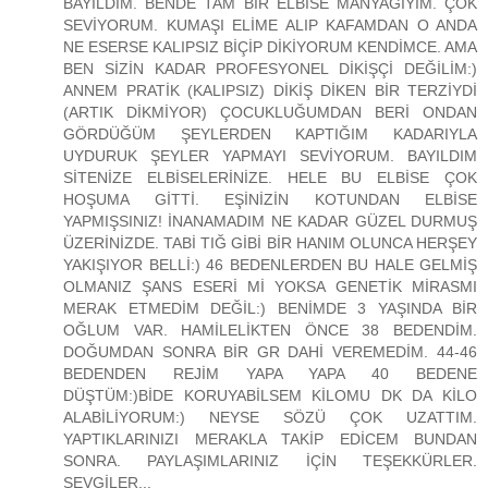
BAYILDIM. BENDE TAM BİR ELBİSE MANYAĞIYIM. ÇOK
SEVİYORUM. KUMAŞI ELİME ALIP KAFAMDAN O ANDA
NE ESERSE KALIPSIZ BİÇİP DİKİYORUM KENDİMCE. AMA
BEN SİZİN KADAR PROFESYONEL DİKİŞÇİ DEĞİLİM:)
ANNEM PRATİK (KALIPSIZ) DİKİŞ DİKEN BİR TERZİYDİ
(ARTIK DİKMİYOR) ÇOCUKLUĞUMDAN BERİ ONDAN
GÖRDÜĞÜM ŞEYLERDEN KAPTIĞIM KADARIYLA
UYDURUK ŞEYLER YAPMAYI SEVİYORUM. BAYILDIM
SİTENİZE ELBİSELERİNİZE. HELE BU ELBİSE ÇOK
HOŞUMA GİTTİ. EŞİNİZİN KOTUNDAN ELBİSE
YAPMIŞSINIZ! İNANAMADIM NE KADAR GÜZEL DURMUŞ
ÜZERİNİZDE. TABİ TIĞ GİBİ BİR HANIM OLUNCA HERŞEY
YAKIŞIYOR BELLİ:) 46 BEDENLERDEN BU HALE GELMİŞ
OLMANIZ ŞANS ESERİ Mİ YOKSA GENETİK MİRASMI
MERAK ETMEDİM DEĞİL:) BENİMDE 3 YAŞINDA BİR
OĞLUM VAR. HAMİLELİKTEN ÖNCE 38 BEDENDİM.
DOĞUMDAN SONRA BİR GR DAHİ VEREMEDİM. 44-46
BEDENDEN REJİM YAPA YAPA 40 BEDENE
DÜŞTÜM:)BİDE KORUYABİLSEM KİLOMU DK DA KİLO
ALABİLİYORUM:) NEYSE SÖZÜ ÇOK UZATTIM.
YAPTIKLARINIZI MERAKLA TAKİP EDİCEM BUNDAN
SONRA. PAYLAŞIMLARINIZ İÇİN TEŞEKKÜRLER.
SEVGİLER...