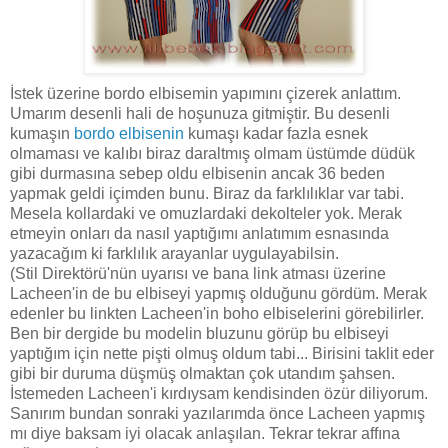
İstek üzerine bordo elbisemin yapımını çizerek anlattım.
Umarım desenli hali de hoşunuza gitmiştir. Bu desenli
kumaşın
bordo elbisenin
kumaşı kadar fazla esnek
olmaması ve kalıbı biraz daraltmış olmam üstümde düdük
gibi durmasına sebep oldu elbisenin ancak 36 beden
yapmak geldi içimden bunu. Biraz da farklılıklar var tabi.
Mesela kollardaki ve omuzlardaki dekolteler yok. Merak
etmeyin onları da nasıl yaptığımı anlatımım esnasında
yazacağım ki farklılık arayanlar uygulayabilsin.
(Stil Direktörü'nün uyarısı ve bana link atması üzerine
Lacheen'in de bu elbiseyi yapmış olduğunu gördüm. Merak
edenler bu linkten Lacheen'in boho elbiselerini görebilirler.
Ben bir dergide bu modelin bluzunu görüp bu elbiseyi
yaptığım için nette pişti olmuş oldum tabi... Birisini taklit eder
gibi bir duruma düşmüş olmaktan çok utandım şahsen.
İstemeden Lacheen'i kırdıysam kendisinden özür diliyorum.
Sanırım bundan sonraki yazılarımda önce Lacheen yapmış
mı diye baksam iyi olacak anlaşılan. Tekrar tekrar affına