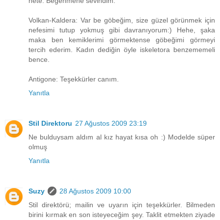
nete. Beğenmene sevindim.
Volkan-Kaldera: Var be göbeğim, size güzel görünmek için
nefesimi tutup yokmuş gibi davranıyorum:) Hehe, şaka
maka ben kemiklerimi görmektense göbeğimi görmeyi
tercih ederim. Kadın dediğin öyle iskeletora benzememeli
bence.
Antigone: Teşekkürler canım.
Yanıtla
Stil Direktoru
27 Ağustos 2009 23:19
Ne bulduysam aldım al kız hayat kısa oh :) Modelde süper
olmuş
Yanıtla
Suzy
28 Ağustos 2009 10:00
Stil direktörü; mailin ve uyarın için teşekkürler. Bilmeden
birini kırmak en son isteyeceğim şey. Taklit etmekten ziyade