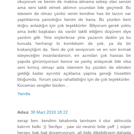
okuyorum ve benim de makina almama sebep olan sensin
ama seni taklit etmek aklımın ucundan bile geçmedi. Bu
istesem de olmaz çünkü senin kendine has bir tarzın var
yaptıklarına yansıttığın benim de bana. Bu yüzden beni
doğru anladığın için çok teşekkürler. Biliyorum gerek yoktu
ama belki başkaları da vardır taklit ettiğimi düşünen diye
yazdım gitti. Yine söylerlerse yine yazarım dedim ya bu
konuda herhangi bi komleksim de yok, ya da bir
kıskançlığım da. Seni de çok seviyorum ve en son kırmak
isteyeceğim insanlardansın, en azından çok hassas bir
yapıda görünüyorsun bence ve yanlış anlayarak bile olsa
seni kırmış olmayı asla istemem bu yüzden de elimden
geldiği kadar ayrıntılı açıklama yapma gereği hissettim
bloğumda. Yorum yazıp rahatlattığın için de çok teşekkürler.
Kocaman sevgiler bizden...
Yanıtla
Adsız
30 Mart 2010 18:22
serap ben. kendimi lakabımla tanıtsam ii olur. aklınızda
kalırım belki :)) SerApo , yaw siz nesiniz böle yaff :) süper
herşey, bak bak doyamıyorum. ah bide dikebilirsem dahada