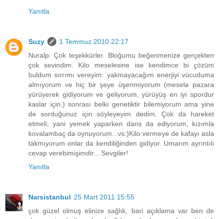
Yanıtla
Suzy
1 Temmuz 2010 22:17
Nuralp: Çok teşekkürler. Bloğumu beğenmenize gerçekten
çok sevindim. Kilo meselesine ise kendimce bi çözüm
buldum sırrımı vereyim: yakmayacağım enerjiyi vücuduma
almıyorum ve hiç bir şeye üşenmiyorum (mesela pazara
yürüyerek gidiyorum ve geliyorum, yürüyüş en iyi spordur
kaslar için.) sonrası belki genetiktir bilemiyorum ama yine
de sorduğunuz için söyleyeyim dedim. Çok da hareket
etmeli; yani yemek yaparken dans da ediyorum, kızımla
kovalambaç da oynuyorum...vs:)Kilo vermeye de kafayı asla
takmıyorum onlar da kendiliğinden gidiyor. Umarım ayrıntılı
cevap verebimişimdir... Sevgiler!
Yanıtla
Narsistanbul
25 Mart 2011 15:55
çok güzel olmuş elinize sağlık, bari açıklama var ben de