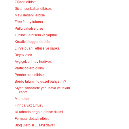
Güderi elbise
Siyah sonbahar elbisesi
Mavi desenli elbise
Free friday tulumu
Pullu yakalı elbise
Turuncu elbisem ve yapımı
Kreativ blogger ödülüm
Lili'ye puanlı elbise ve şapka
Beyaz etek
Ayçiçekleri - ev hediyesi
Pratik bolero dikimi
Pembe mini elbise
Bordo tulum mu güzel bahçe mi?
Siyah sandalete yeni hava ve takım
çanta
Mor tulum
Fırında yaz türlüsü
İki adımda degaje elbise dikimi
Fermuar detaylı elbise
Blog Dergisi 1. sayı daveti