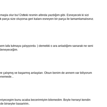
maşla olur bu! Üstteki resmin altında yazdığım gibi. Esneyecek ki sizi
k parça size oluyorsa geri kalanı esneyen bir parça ile tamamlamalısınız.
nem lafa tutmaya çalışıyordu :) demekki o ara anladığımı sanarak ne seni
e deneyeceğim.
ye çalışmış ve başarmış anlaşılan. Olsun benim de annem var biliyorum
denemede...
Deniyecegim bunu acaba becerirmiyim bilemedim. Boyle herseyi kendin
e birseyler basaririm..