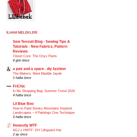
İLHAM MELEKLERİ
Sew Tessuti Blog - Sewing Tips &
Tutorials - New Fabrics, Pattern
Reviews
Closet Core: The Onyx Pants
6 gün önce
a pair and a spare . diy fashion
The Makers: Meet Maddie Jayde
1 hafta önce
FriChic
In My Shopping Bag: Summer Trend 2026
4 hafta önce
Lil Blue Boo
How to Paint Smoky Mountains Inspired
Landscapes – 4 Paintings One Technique
5 hafta önce
Honestly WTF
AGJ x HWTF: DIY Lifeguard Hat
2 ay önce