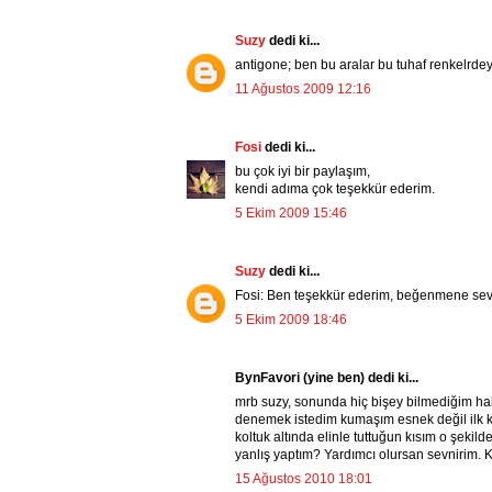
Suzy
dedi ki...
antigone; ben bu aralar bu tuhaf renkelrd
11 Ağustos 2009 12:16
Fosi
dedi ki...
bu çok iyi bir paylaşım,
kendi adıma çok teşekkür ederim.
5 Ekim 2009 15:46
Suzy
dedi ki...
Fosi: Ben teşekkür ederim, beğenmene sev
5 Ekim 2009 18:46
BynFavori (yine ben) dedi ki...
mrb suzy, sonunda hiç bişey bilmediğim hal
denemek istedim kumaşım esnek değil ilk kıs
koltuk altında elinle tuttuğun kısım o şek
yanlış yaptım? Yardımcı olursan sevnirim. K
15 Ağustos 2010 18:01