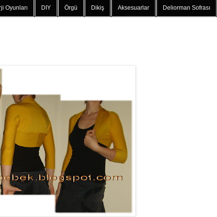
ji Oyunları
DIY
Örgü
Dikiş
Aksesuarlar
Deliorman Sofrası