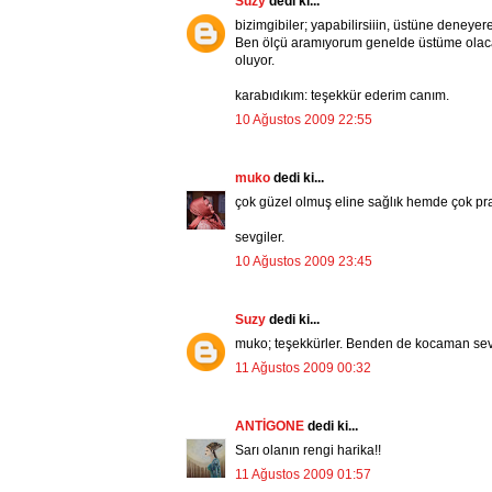
Suzy
dedi ki...
bizimgibiler; yapabilirsiiin, üstüne deneyere
Ben ölçü aramıyorum genelde üstüme olacak ş
oluyor.
karabıdıkım: teşekkür ederim canım.
10 Ağustos 2009 22:55
muko
dedi ki...
çok güzel olmuş eline sağlık hemde çok pra
sevgiler.
10 Ağustos 2009 23:45
Suzy
dedi ki...
muko; teşekkürler. Benden de kocaman sevg
11 Ağustos 2009 00:32
ANTİGONE
dedi ki...
Sarı olanın rengi harika!!
11 Ağustos 2009 01:57