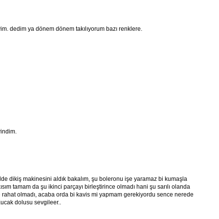
eyim. dedim ya dönem dönem takılıyorum bazı renklere.
indim.
de dikiş makinesini aldık bakalım, şu boleronu işe yaramaz bi kumaşla
ım tamam da şu ikinci parçayı birleştirince olmadı hani şu sarılı olanda
ilde rahat olmadı, acaba orda bi kavis mi yapmam gerekiyordu sence nerede
ucak dolusu sevgileer..