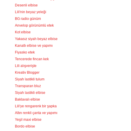
Desenli elbise
Lili'nin beyaz yeleği
BG radio günüm
Anvelop görünümlü etek
Kot elbise
Yakasız siyah beyaz elbise
Kanatlı elbise ve yapımı
Fiyasko etek
Tencerede fincan kek
Lili alışverişte
Kreativ Blogger
Siyah lastikli tulum
Transparan bluz
Siyah lastikli elbise
Baklavalı elbise
Lili'ye rengarenk bir şapka
Altın renkli çanta ve yapımı
Yeşil maxi elbise
Bordo elbise