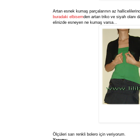
Artan esnek kumaş parçalarının az hallicelileri
buradaki elbisem
den artan triko ve siyah olanı 
elinizde esneyen ne kumaş varsa...
Ölçüleri sarı renkli bolero için veriyorum.
Yapımı: