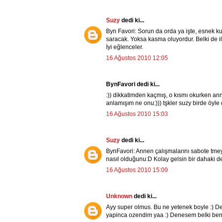
Suzy
dedi ki...
Byn Favori: Sorun da orda ya işte, esnek ku
saracak. Yoksa kasma oluyordur. Belki de il
İyi eğlenceler.
16 Ağustos 2010 12:05
BynFavori dedi ki...
:)) dikkatimden kaçmış, o kısmı okurken an
anlamışım ne onu:))) tşkler suzy birde öyl
16 Ağustos 2010 15:03
Suzy
dedi ki...
BynFavori: Annen çalışmalarını sabote tme
nasıl olduğunu:D Kolay gelsin bir dahaki 
16 Ağustos 2010 15:09
Unknown
dedi ki...
Ayy super olmus. Bu ne yetenek boyle :) 
yapinca ozendim yaa :) Denesem belki bend