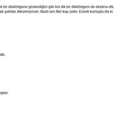
k bir dikdörtgene gösterdiğim gibi kol dik bir dikdörtgeni de etrafına dik.
ekilde dikiveriyorum. Basit sen fikri kap yeter. Esnek kumaşla illa ki
tik.
iler.