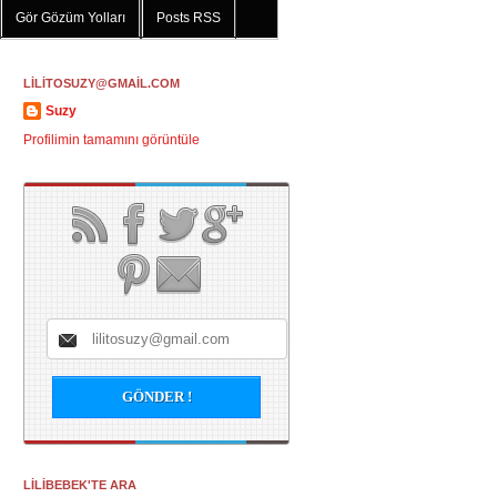
Gör Gözüm Yolları
Posts RSS
LİLİTOSUZY@GMAİL.COM
Suzy
Profilimin tamamını görüntüle
LİLİBEBEK'TE ARA