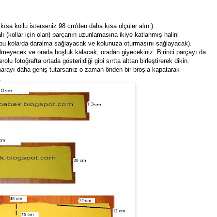
 kısa kollu isterseniz 98 cm'den daha kısa ölçüler alın.).
ı (kollar için olan) parçanın uzunlamasına ikiye katlanmış halini
 (bu kolarda daralma sağlayacak ve kolunuza oturmasını sağlayacak).
ikilmeyecek ve orada boşluk kalacak; oradan giyecekiniz. Birinci parçayı da
u fotoğrafta ortada gösterildiği gibi sırtta alttan birleştirerek dikin.
arayı daha geniş tutarsanız o zaman önden bir broşla kapatarak
.