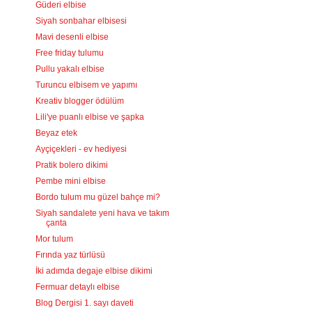
Güderi elbise
Siyah sonbahar elbisesi
Mavi desenli elbise
Free friday tulumu
Pullu yakalı elbise
Turuncu elbisem ve yapımı
Kreativ blogger ödülüm
Lili'ye puanlı elbise ve şapka
Beyaz etek
Ayçiçekleri - ev hediyesi
Pratik bolero dikimi
Pembe mini elbise
Bordo tulum mu güzel bahçe mi?
Siyah sandalete yeni hava ve takım
çanta
Mor tulum
Fırında yaz türlüsü
İki adımda degaje elbise dikimi
Fermuar detaylı elbise
Blog Dergisi 1. sayı daveti