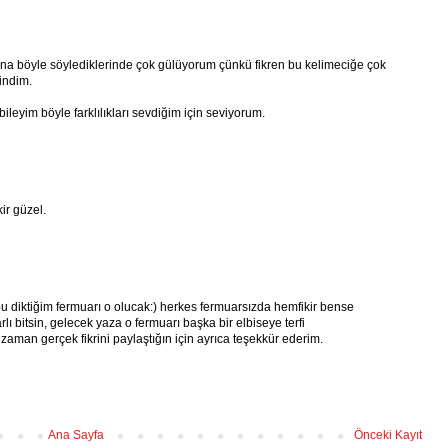
ana böyle söylediklerinde çok gülüyorum çünkü fikren bu kelimeciğe çok
indim.
leyim böyle farklılıkları sevdiğim için seviyorum.
kir güzel.
u diktiğim fermuarı o olucak:) herkes fermuarsızda hemfikir bense
ı bitsin, gelecek yaza o fermuarı başka bir elbiseye terfi
 zaman gerçek fikrini paylaştığın için ayrıca teşekkür ederim.
Ana Sayfa
Önceki Kayıt