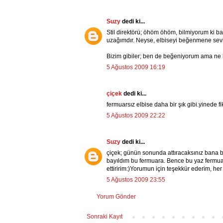
Suzy
dedi ki...
Stil direktörü; öhöm öhöm, bilmiyorum ki b
uzağımdır. Neyse, elbiseyi beğenmene sev
Bizim gibiler; ben de beğeniyorum ama ne bi
5 Ağustos 2009 16:19
çiçek
dedi ki...
fermuarsız elbise daha bir şık gibi.yinede fi
5 Ağustos 2009 22:22
Suzy
dedi ki...
çiçek; günün sonunda attıracaksınız bana b
bayıldım bu fermuara. Bence bu yaz fermuarl
ettiririm:)Yorumun için teşekkür ederim, her
5 Ağustos 2009 23:55
Yorum Gönder
Sonraki Kayıt