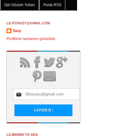
Gör Gözüm Yolları
Posts RSS
LİLİTOSUZY@GMAİL.COM
Suzy
Profilimin tamamını görüntüle
LİLİBEBEK'TE ARA