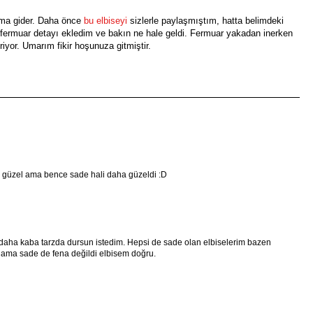
ma gider. Daha önce
bu elbiseyi
sizlerle paylaşmıştım, hatta belimdeki
e fermuar detayı ekledim ve bakın ne hale geldi. Fermuar yakadan inerken
riyor. Umarım fikir hoşunuza gitmiştir.
 güzel ama bence sade hali daha güzeldi :D
 daha kaba tarzda dursun istedim. Hepsi de sade olan elbiselerim bazen
or ama sade de fena değildi elbisem doğru.