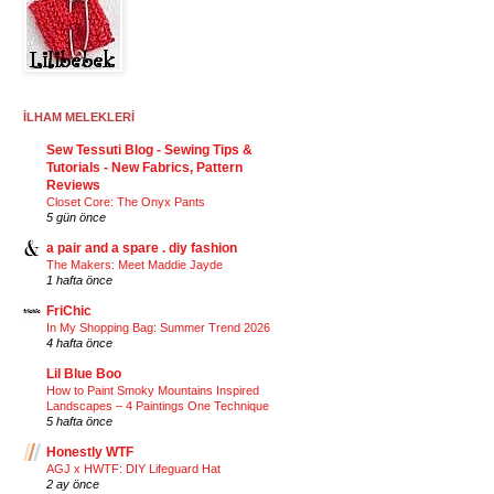
İLHAM MELEKLERİ
Sew Tessuti Blog - Sewing Tips &
Tutorials - New Fabrics, Pattern
Reviews
Closet Core: The Onyx Pants
5 gün önce
a pair and a spare . diy fashion
The Makers: Meet Maddie Jayde
1 hafta önce
FriChic
In My Shopping Bag: Summer Trend 2026
4 hafta önce
Lil Blue Boo
How to Paint Smoky Mountains Inspired
Landscapes – 4 Paintings One Technique
5 hafta önce
Honestly WTF
AGJ x HWTF: DIY Lifeguard Hat
2 ay önce