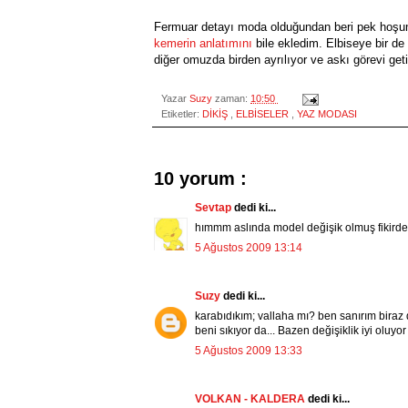
Fermuar detayı moda olduğundan beri pek hoşu
kemerin anlatımını
bile ekledim. Elbiseye bir d
diğer omuzda birden ayrılıyor ve askı görevi geti
Yazar
Suzy
zaman:
10:50
Etiketler:
DİKİŞ
,
ELBİSELER
,
YAZ MODASI
10 yorum :
Sevtap
dedi ki...
hımmm aslında model değişik olmuş fikirde
5 Ağustos 2009 13:14
Suzy
dedi ki...
karabıdıkım; vallaha mı? ben sanırım biraz
beni sıkıyor da... Bazen değişiklik iyi oluy
5 Ağustos 2009 13:33
VOLKAN - KALDERA
dedi ki...