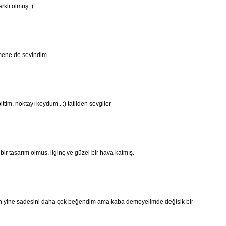
rklı olmuş :)
mene de sevindim.
tim, noktayı koydum . :) tatilden sevgiler
ir tasarım olmuş, ilginç ve güzel bir hava katmış.
ben yine sadesini daha çok beğendim ama kaba demeyelimde değişik bir