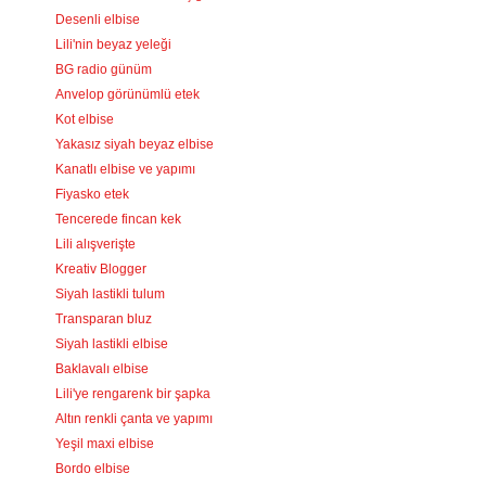
Desenli elbise
Lili'nin beyaz yeleği
BG radio günüm
Anvelop görünümlü etek
Kot elbise
Yakasız siyah beyaz elbise
Kanatlı elbise ve yapımı
Fiyasko etek
Tencerede fincan kek
Lili alışverişte
Kreativ Blogger
Siyah lastikli tulum
Transparan bluz
Siyah lastikli elbise
Baklavalı elbise
Lili'ye rengarenk bir şapka
Altın renkli çanta ve yapımı
Yeşil maxi elbise
Bordo elbise