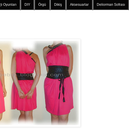
ji Oyunları
DIY
Örgü
Dikiş
Aksesuarlar
Deliorman Sofrası