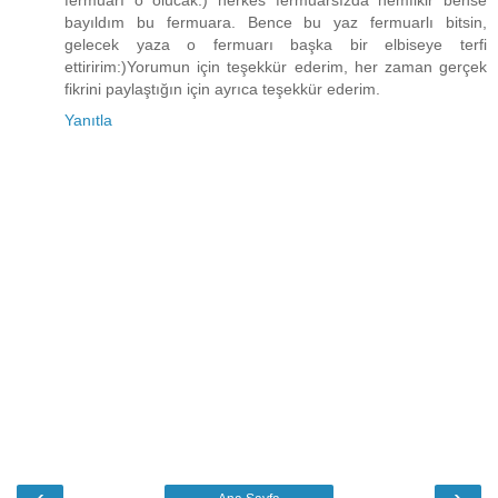
fermuarı o olucak:) herkes fermuarsızda hemfikir bense
bayıldım bu fermuara. Bence bu yaz fermuarlı bitsin,
gelecek yaza o fermuarı başka bir elbiseye terfi
ettiririm:)Yorumun için teşekkür ederim, her zaman gerçek
fikrini paylaştığın için ayrıca teşekkür ederim.
Yanıtla
‹
›