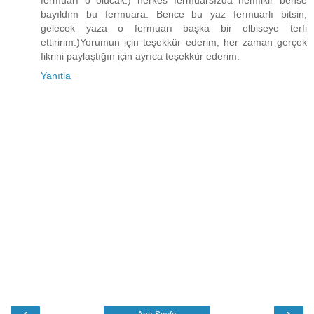
fermuarı o olucak:) herkes fermuarsızda hemfikir bense
bayıldım bu fermuara. Bence bu yaz fermuarlı bitsin,
gelecek yaza o fermuarı başka bir elbiseye terfi
ettiririm:)Yorumun için teşekkür ederim, her zaman gerçek
fikrini paylaştığın için ayrıca teşekkür ederim.
Yanıtla
‹
›